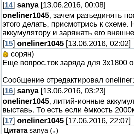
[
14
]
sanya
[13.06.2016, 00:08]
oneliner1045
, зачем разъединять п
этого делать, присмотрись к схеме.
аккумулятору и заряжать его внешне
[
15
]
oneliner1045
[13.06.2016, 02:02]
сорян)
Еще вопрос,ток заряда для 3х1800 
Сообщение отредактировал
oneline
[
16
]
sanya
[13.06.2016, 03:23]
oneliner1045
, литий-ионные аккумул
выставь. То есть если ёмкость 2000м
[
17
]
oneliner1045
[17.06.2016, 22:07]
Цитата
sanya
(
)