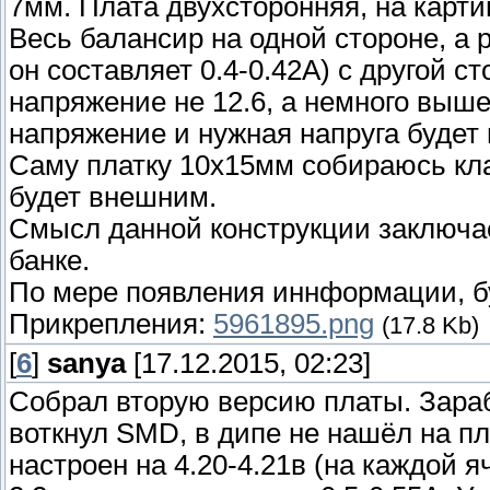
7мм. Плата двухсторонняя, на карти
Весь балансир на одной стороне, а р
он составляет 0.4-0.42А) с другой с
напряжение не 12.6, а немного выше
напряжение и нужная напруга будет
Саму платку 10х15мм собираюсь кла
будет внешним.
Смысл данной конструкции заключа
банке.
По мере появления иннформации, бу
Прикрепления:
5961895.png
(17.8 Kb)
[
6
]
sanya
[17.12.2015, 02:23]
Собрал вторую версию платы. Зараб
воткнул SMD, в дипе не нашёл на пл
настроен на 4.20-4.21в (на каждой 