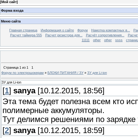
[
Мой сайт
]
Форма входа
Меню сайта
Главная страница
Информация о сайте
Форум
Намотка компактных в...
Ра
Расчет таймера 555
Расчет резистора для...
Расчёт сопротивления...
Расчет
11111
other
other
ssss
страниц
Страница
1
из
1
1
Форум по электрошокерам
»
БЛОКИ ПИТАНИЯ / ЗУ
»
ЗУ для Li-ion
ЗУ для Li-ion
[
1
]
sanya
[10.12.2015, 18:56]
Эта тема будет полезна всем кто ис
полимерные аккумуляторы.
Тут делимся решениями по зарядке 
[
2
]
sanya
[10.12.2015, 18:59]