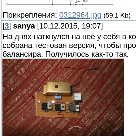
Прикрепления:
0312964.jpg
(59.1 Kb)
[
3
]
sanya
[10.12.2015, 19:07]
На днях наткнулся на неё у себя в 
собрана тестовая версия, чтобы пр
балансира. Получилось как-то так.