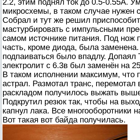
2.2, этим поднял ток до 0.5-0.55А. 
микросхемы, в таком случае нужен 
Собрал и тут же решил приспособит
мастурбировать с импульсными прео
самом источнике питания. Под нож п
часть, кроме диода, была заменена.
подпаиваться было впадлу. Допаял 
электролит с 6.3в был заменён на 2
В таком исполнении максимум, что п
астрал. Размотал транс, перемотал в
раскладом получилось выжать выше 
Подкрутил резюк так, чтобы на выхо
капнул лака. Все многооборотники 
Вот такая вот байда получилась.