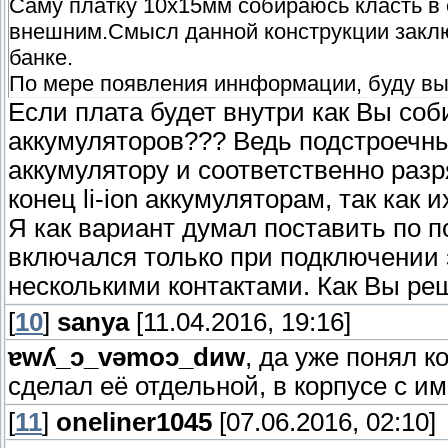
Саму платку 10х15мм собираюсь класть в 
внешним.Смысл данной конструкции заклю
банке.
По мере появления иннформации, буду вы
Если плата будет внутри как Вы со
аккумуляторов??? Ведь подстроечны
аккумулятору и соответственно раз
конец li-ion аккумуляторам, так как 
Я как вариант думал поставить по п
включался только при подключении 
несколькими контактами. Как Вы р
[
10
]
sanya
[11.04.2016, 19:16]
ɐwʎ_ɔ_vǝmоɔ_dиw
, да уже понял к
сделал её отдельной, в корпусе с и
[
11
]
oneliner1045
[07.06.2016, 02:10]