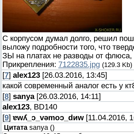
С корпусом думал долго, решил пошл
выложу подробности того, что тверд
ЗЫ на платах не разводы от флюса, 
Прикрепления:
7122835.jpg
(129.3 Kb)
[
7
]
alex123
[26.03.2016, 13:45]
какой современный аналог есть у кт
[
8
]
sanya
[26.03.2016, 14:11]
alex123
, BD140
[
9
]
ɐwʎ_ɔ_vǝmоɔ_dиw
[11.04.2016, 1
Цитата
sanya
(
)