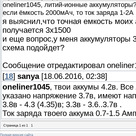
oneliner1045, литий-ионные аккумуляторы? 
если ёмкость 2000мАч, то ток заряда 1-2А
я выяснил,что точная емкость моих 
получается 3х1500
и еще вопрос,у меня аккумуляторы 3.
схема подойдет?
Сообщение отредактировал
oneline
[
18
]
sanya
[18.06.2016, 02:38]
oneliner1045
, твои аккумы 4.2в. Все 
указано напряжение 3.7в, имеют нап
3.8в - 4.3 (4.35)в; 3.3в - 3.6..3.7в .
Ток заряда твоего аккума 0.7-1.5 Ам
Страница
1
из
1
1
Полная версия сайта