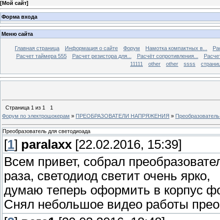
[
Мой сайт
]
Форма входа
Меню сайта
Главная страница
Информация о сайте
Форум
Намотка компактных в...
Ра
Расчет таймера 555
Расчет резистора для...
Расчёт сопротивления...
Расчет
11111
other
other
ssss
страниц
Страница
1
из
1
1
Форум по электрошокерам
»
ПРЕОБРАЗОВАТЕЛИ НАПРЯЖЕНИЯ
»
Преобразователь
Преобразователь для светодиоада
[
1
]
paralaxx
[22.02.2016, 15:39]
Всем привет, собрал преобразовател
раза, светодиод светит очень ярко,
думаю теперь оформить в корпус ф
Снял небольшое видео работы прео