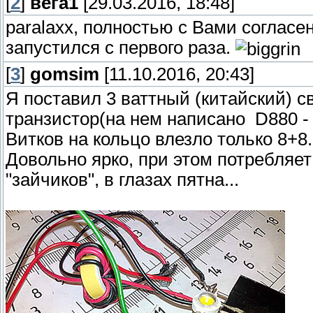
[
2
]
вега1
[29.03.2016, 18:48]
paralaxx, полностью с Вами согласе
запустился с первого раза.
[
3
]
gomsim
[11.10.2016, 20:43]
Я поставил 3 ваттный (китайский) с
транзистор(на нем написано D880 - 
Витков на кольцо влезло только 8+8.
Довольно ярко, при этом потребляет
"зайчиков", в глазах пятна...