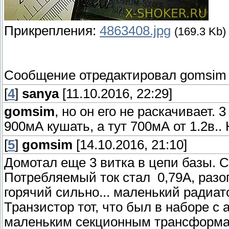
Прикрепления:
4863408.jpg
(169.3 Kb)
Сообщение отредактировал
gomsim
[
4
]
sanya
[11.10.2016, 22:29]
gomsim
, но он его не раскачивает. 
900мА кушать, а тут 700мА от 1.2в..
[
5
]
gomsim
[14.10.2016, 21:10]
Домотал еще 3 витка в цепи базы. С
Потребляемый ток стал 0,79А, разогр
горячий сильно... маленький радиат
Транзистор тот, что был в наборе с 
маленьким секционным трансформа