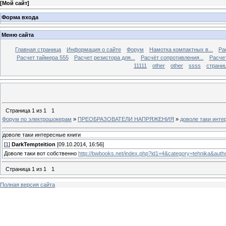
[
Мой сайт
]
Форма входа
Меню сайта
Главная страница
Информация о сайте
Форум
Намотка компактных в...
Ра
Расчет таймера 555
Расчет резистора для...
Расчёт сопротивления...
Расчет
11111
other
other
ssss
страниц
Страница
1
из
1
1
Форум по электрошокерам
»
ПРЕОБРАЗОВАТЕЛИ НАПРЯЖЕНИЯ
»
доволе таки инте
доволе таки интересные книги
[
1
]
DarkTempteition
[09.10.2014, 16:56]
Доволе таки вот собственно
http://bwbooks.net/index.php?id1=4&category=tehnika&auth
Страница
1
из
1
1
Полная версия сайта