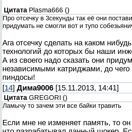
Цитата
Plasma666
(
)
Про отсечку в 3секунды так её они постави
придумать не смогли вот и тупо собезьяни
Ага отсечку сделать на каком нибуд
технологий до которых бы наши инж
А из своего надо сказать они приду
независимыми катриджами, до чего 
пиндосы!
[
14
]
Дима9006
[15.11.2013, 14:41]
Цитата
GREGORI
(
)
Ламычу то зачем эти все байки травить
Если мне не изменяет память, то он 
что разрабатывал данный шокер. Есл