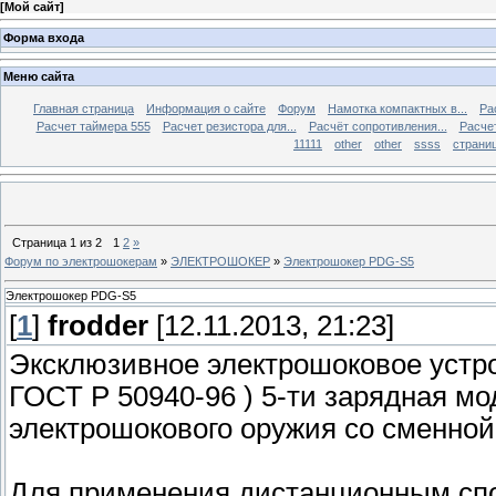
[
Мой сайт
]
Форма входа
Меню сайта
Главная страница
Информация о сайте
Форум
Намотка компактных в...
Ра
Расчет таймера 555
Расчет резистора для...
Расчёт сопротивления...
Расчет
11111
other
other
ssss
страниц
Страница
1
из
2
1
2
»
Форум по электрошокерам
»
ЭЛЕКТРОШОКЕР
»
Электрошокер PDG-S5
Электрошокер PDG-S5
[
1
]
frodder
[12.11.2013, 21:23]
Эксклюзивное электрошоковое устр
ГОСТ P 50940-96 ) 5-ти зарядная мо
электрошокового оружия со сменной
Для применения дистанционным спо