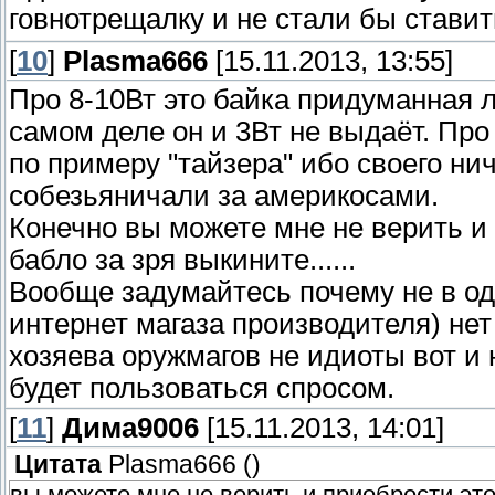
говнотрещалку и не стали бы стави
[
10
]
Plasma666
[15.11.2013, 13:55]
Про 8-10Вт это байка придуманная 
самом деле он и 3Вт не выдаёт. Про
по примеру "тайзера" ибо своего нич
собезьяничали за америкосами.
Конечно вы можете мне не верить и 
бабло за зря выкините......
Вообще задумайтесь почему не в о
интернет магаза производителя) нет
хозяева оружмагов не идиоты вот и 
будет пользоваться спросом.
[
11
]
Дима9006
[15.11.2013, 14:01]
Цитата
Plasma666
(
)
вы можете мне не верить и приобрести это