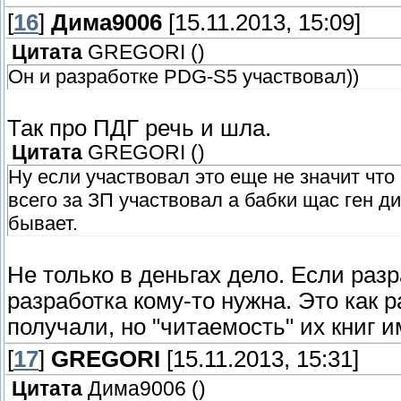
[
16
]
Дима9006
[15.11.2013, 15:09]
Цитата
GREGORI
(
)
Он и разработке PDG-S5 участвовал))
Так про ПДГ речь и шла.
Цитата
GREGORI
(
)
Ну если участвовал это еще не значит что
всего за ЗП участвовал а бабки щас ген ди
бывает.
Не только в деньгах дело. Если разр
разработка кому-то нужна. Это как 
получали, но "читаемость" их книг и
[
17
]
GREGORI
[15.11.2013, 15:31]
Цитата
Дима9006
(
)