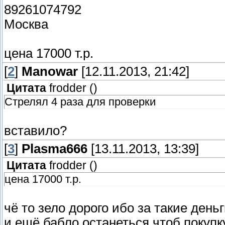
89261074792
Москва
цена 17000 т.р.
[
2
]
Manowar
[12.11.2013, 21:42]
Цитата
frodder
(
)
Стрелял 4 раза для проверки
вставило?
[
3
]
Plasma666
[13.11.2013, 13:39]
Цитата
frodder
(
)
цена 17000 т.р.
чё то зело дорого ибо за такие день
и ещё бабло останеться чтоб покуп