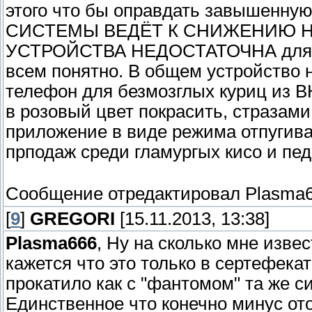
этого что бы оправдать завышен
СИСТЕМЫ ВЕДЁТ К СНИЖЕНИЮ Н
УСТРОЙСТВА НЕДОСТАТОЧНА для э
всем понятно. В общем устройство
телефон для безмозглых куриц из В
в розовый цвет покрасить, стразами
приложение в виде режима отпугив
прподаж среди гламургых кисо и пе
Сообщение отредактировал
Plasma
[
9
]
GREGORI
[15.11.2013, 13:38]
Plasma666
, Ну на сколько мне изве
кажется что это только в сертефекат
прокатило как с "фантомом" та же си
Единственное что конечно минус ото