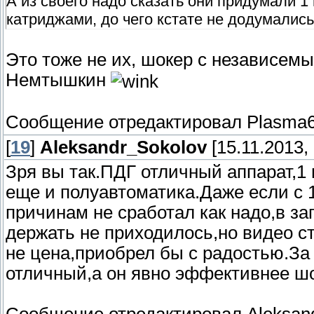
А из своего надо сказать они придумали 
катриджами, до чего кстате не додумалис
Это тоже не их, шокер с независем
Немтышкин
Сообщение отредактировал
Plasma
[
19
]
Aleksandr_Sokolov
[15.11.2013, 
Зря вы так.ПДГ отличный аппарат,1
еще и полуавтоматика.Даже если с 
причинам не сработал как надо,в за
держать не приходилось,но видео 
не цена,приобрел бы с радостью.За
отличный,а он явно эффективнее ш