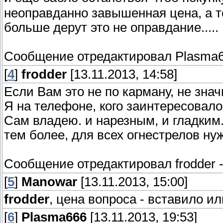
неоправданно завышенная цена, а т
больше дерут это не оправдание.....
Сообщение отредактировал
Plasma
[
4
]
frodder
[13.11.2013, 14:58]
Если Вам это не по карману, не знач
Я на телефоне, кого заинтересовало
Сам владею. и нарезным, и гладким.
тем более, для всех огнестрелов ну
Сообщение отредактировал
frodder
[
5
]
Manowar
[13.11.2013, 15:00]
frodder
, цена вопроса - вставило ил
[
6
]
Plasma666
[13.11.2013, 19:53]