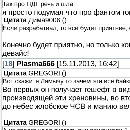
Так про ПДГ речь и шла.
я просто подумал что про фантом го
Цитата
Дима9006
(
)
Если разрабатвал, то всё будет приятнее,
Конечно будет приятно, но только к
девайс!
[
18
]
Plasma666
[15.11.2013, 16:42]
Цитата
GREGORI
(
)
Вот скажите Ламычу то зачем эти все байки
Во первых он получает гешефт в ви
производящей эти хреновины, во вт
до небес жлобское ЧСВ и манию ве
Цитата
GREGORI
(
)