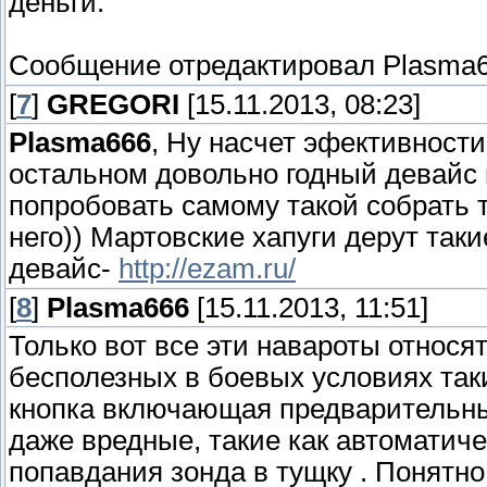
деньги.
Сообщение отредактировал
Plasma
[
7
]
GREGORI
[15.11.2013, 08:23]
Plasma666
, Ну насчет эфективности 
остальном довольно годный девайс
попробовать самому такой собрать т
него)) Мартовские хапуги дерут так
девайс-
http://ezam.ru/
[
8
]
Plasma666
[15.11.2013, 11:51]
Только вот все эти навароты относя
бесполезных в боевых условиях таки
кнопка включающая предварительны
даже вредные, такие как автоматиче
попавдания зонда в тущку . Понятно