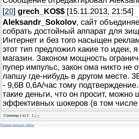
Сообщение отредактировал
Aleksan
[
20
]
grech_KO$$
[15.11.2013, 21:54]
Aleksandr_Sokolov
, сайт объединя
собрать достойный аппарат для зищ
Интернет и без того насыщен реклам
этот тип предложил какие то идеи, я
магазин. Законом мощность ограниче
пупер импульс, закон ома никто не 
лапшу где-нибудь в другом месте. 3В
- 9,6В 0,6А/час тому подтверждение
такие деньги, что он просит, можно
эффективных шокеров (в том числе 
Страница
1
из
2
1
2
»
Полная версия сайта