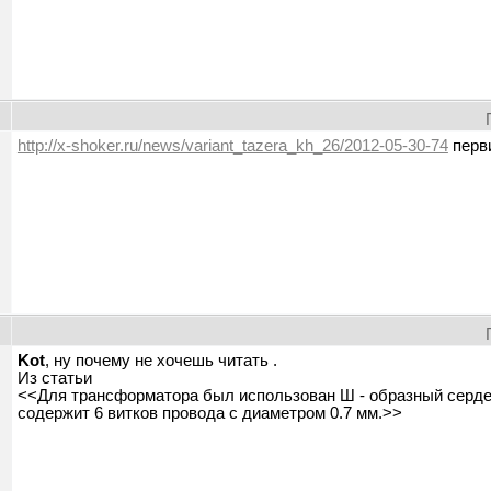
ы
http://x-shoker.ru/news/variant_tazera_kh_26/2012-05-30-74
перви
Kot
, ну почему не хочешь читать .
Из статьи
<<Для трансформатора был использован Ш - образный сердеч
содержит 6 витков провода с диаметром 0.7 мм.>>