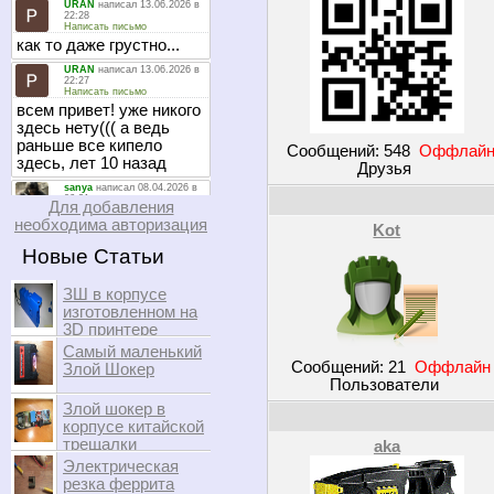
Сообщений:
548
Оффлай
Друзья
Для добавления
необходима авторизация
Kot
Новые Статьи
ЗШ в корпусе
изготовленном на
3D принтере
Самый маленький
Сообщений:
21
Оффлайн
Злой Шокер
Пользователи
Злой шокер в
корпусе китайской
трещалки
aka
Электрическая
резка феррита