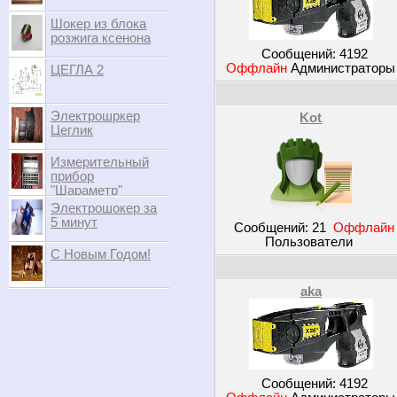
Шокер из блока
розжига ксенона
Сообщений:
4192
Оффлайн
Администратор
ЦЕГЛА 2
Электрошркер
Kot
Цеглик
Измерительный
прибор
"Шараметр"
Электрошокер за
5 минут
Сообщений:
21
Оффлайн
Пользователи
С Новым Годом!
aka
Сообщений:
4192