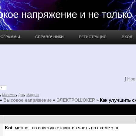
апряжение и не только
РОГРАММЫ
СПРАВОЧНИКИ
РЕГИСТРАЦИЯ
ВХОД
[
Нов
»
,
,
,
Manowar
Ден
Magg_ot
»
Высокое напряжение
»
ЭЛЕКТРОШОКЕР
»
Как улучшить с
Kot
, можно , но советую ставит вв часть по схеме з.ш.