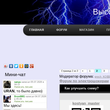
Высокое н
ГЛАВНАЯ
ФОРУМ
МАГАЗИН
П
«
1
2
3
Страница
2
из
3
Мини-чат
Модератор форума:
grech_KO$$
Форум по электрошокерам
Как улучшить схему?
kostyan_master