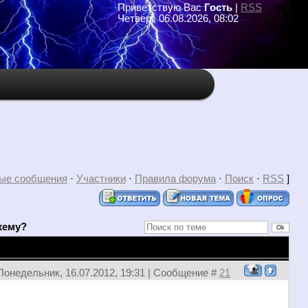
Приветствую Вас
Гость
|
RSS
Четверг, 06.08.2026, 08:02
ые сообщения
·
Участники
·
Правила форума
·
Поиск
·
RSS
]
хему?
Понедельник, 16.07.2012, 19:31 | Сообщение #
21