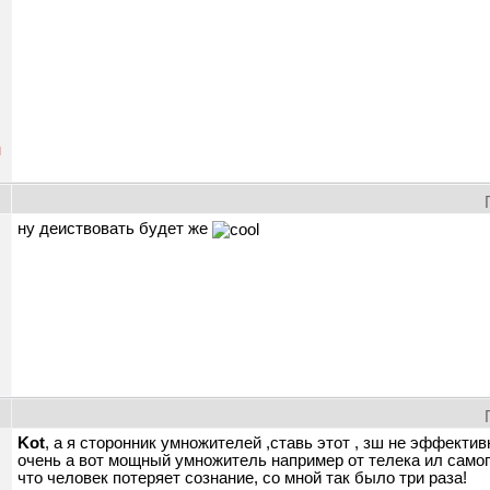
н
ну деиствовать будет же
Kot
, а я сторонник умножителей ,ставь этот , зш не эффектив
очень а вот мощный умножитель например от телека ил само
что человек потеряет сознание, со мной так было три раза!