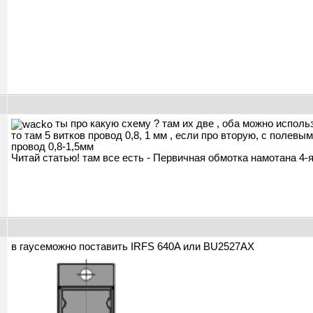
ты про какую схему ? там их две , оба можно использ
то там 5 витков провод 0,8, 1 мм , если про вторую, с полевы
провод 0,8-1,5мм
Читай статью! там все есть - Первичная обмотка намотана 4-
ы
в гаусеможно поставить IRFS 640A или BU2527AX