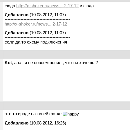
сюда
http://x-shoker.ru/news....2-17-12
и сюда
Добавлено
(10.08.2012, 11:07)
---------------------------------------------
http://x-shoker.ru/news....2-17-12
Добавлено
(10.08.2012, 11:07)
---------------------------------------------
если да то схему подключения
Kot
, ааа , я не совсем понял , что ты хочешь ?
ы
что то вроде на твоей фотке
Добавлено
(10.08.2012, 16:26)
---------------------------------------------