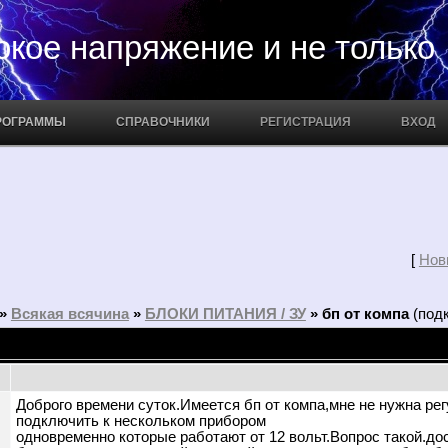
апряжение и не только
РОГРАММЫ
СПРАВОЧНИКИ
РЕГИСТРАЦИЯ
ВХОД
[
Нов
»
Всякая всячина
»
БЛОКИ ПИТАНИЯ / ЗУ
»
бп от компа
(под
Доброго времени суток.Имеется бп от компа,мне не нужна рег
подключить к нескольком прибором
одновременно которые работают от 12 вольт.Вопрос такой.до