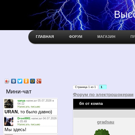
Высокое н
ГЛАВНАЯ
ФОРУМ
МАГАЗИН
П
1
Страница
1
из
1
Мини-чат
Форум по электрошокерам
бп от компа
gradsau