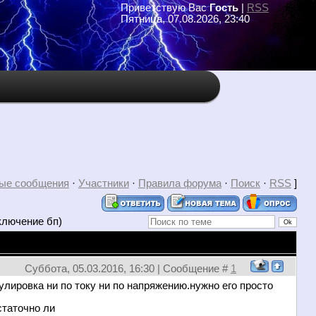
Приветствую Вас
Гость
|
RSS
Пятница, 07.08.2026, 23:40
ые сообщения
·
Участники
·
Правила форума
·
Поиск
·
RSS
]
ключение бп)
Суббота, 05.03.2016, 16:30 | Сообщение #
1
улировка ни по току ни по напряжению.нужно его просто
статочно ли