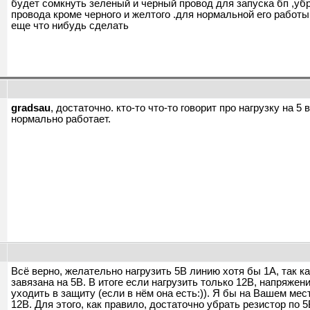
будет сомкнуть зеленый и черный провод для запуска бп ,уб
провода кроме черного и желтого .для нормальной его работы
еще что нибудь сделать
gradsau
, достаточно. кто-то что-то говорит про нагрузку на 5
нормально работает.
ы
Всё верно, желательно нагрузить 5В линию хотя бы 1А, так 
завязана на 5В. В итоге если нагрузить только 12В, напряжен
уходить в защиту (если в нём она есть:)). Я бы на Вашем ме
12В. Для этого, как правило, достаточно убрать резистор по 