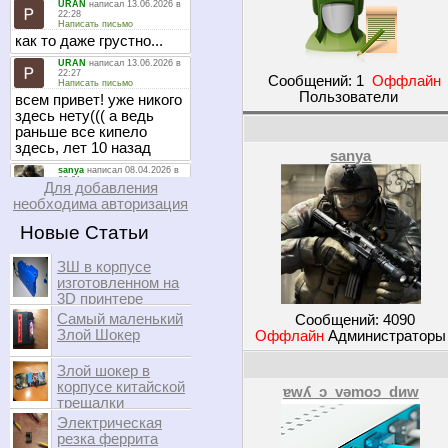
Сообщений:
1
Оффлайн
Пользователи
sanya
Для добавления
необходима авторизация
Новые Статьи
ЗШ в корпусе
изготовленном на
3D принтере
Самый маленький
Сообщений:
4090
Злой Шокер
Оффлайн
Администратор
Злой шокер в
корпусе китайской
ɐwʎ_ɔ_vǝmоɔ_dиw
трещалки
Электрическая
резка феррита