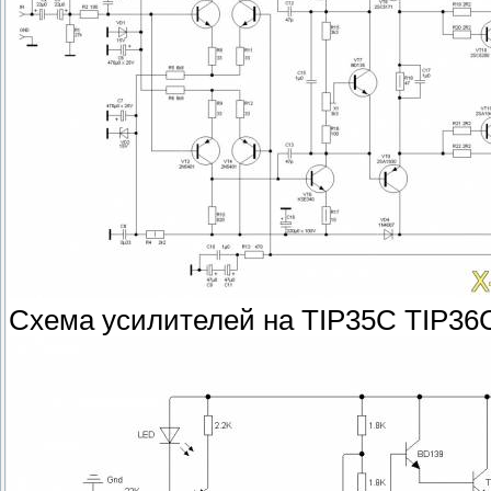
Схема усилителей на TIP35C TIP36