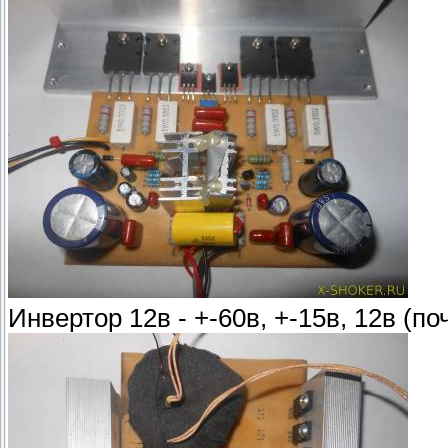
Инвертор 12в - +-60в, +-15в, 12в (п