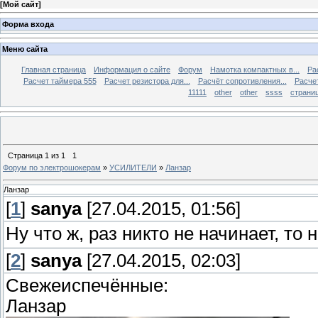
[
Мой сайт
]
Форма входа
Меню сайта
Главная страница
Информация о сайте
Форум
Намотка компактных в...
Ра
Расчет таймера 555
Расчет резистора для...
Расчёт сопротивления...
Расчет
11111
other
other
ssss
страниц
Страница
1
из
1
1
Форум по электрошокерам
»
УСИЛИТЕЛИ
»
Ланзар
Ланзар
[
1
]
sanya
[27.04.2015, 01:56]
Ну что ж, раз никто не начинает, то 
[
2
]
sanya
[27.04.2015, 02:03]
Свежеиспечённые:
Ланзар