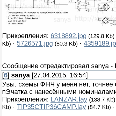
Прикрепления:
6318892.jpg
(129.8 Kb)
·
5726571.jpg
·
4359189.j
Kb)
(80.3 Kb)
Сообщение отредактировал
sanya
-
[
6
]
sanya
[27.04.2015, 16:54]
Увы, схемы ФНЧ у меня нет, точнее е
пЭчатка с нанесёнными номиналами
Прикрепления:
LANZAR.lay
(138.7 Kb)
·
TIP35CTIP36CAMP.lay
Kb)
(84.7 Kb)