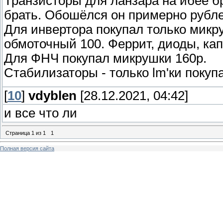
Транзисторы для ланзара на ибее бр
брать. Обошёлся он примерно рубле
Для инвертора покупал только микр
обмоточный 100. Феррит, диоды, ка
Для ФНЧ покупал микрушки 160р.
Стабилизаторы - только lm'ки покуп
[
10
]
vdyblen
[28.12.2021, 04:42]
и все что ли
Страница
1
из
1
1
Полная версия сайта