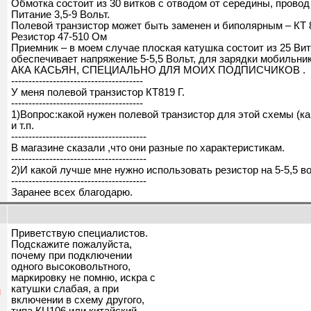
Обмотка состоит из 30 витков с отводом от середины, провод
Питание 3,5-9 Вольт.
Полевой транзистор может быть заменен и биполярным – КТ 81
Резистор 47-510 Ом
Приемник – в моем случае плоская катушка состоит из 25 Витк
обеспечивает напряжение 5-5,5 Вольт, для зарядки мобильник
АКА КАСЬЯН, СПЕЦИАЛЬНО ДЛЯ МОИХ ПОДПИСЧИКОВ .
--------------------------------------
У меня полевой транзистор КТ819 Г.
--------------------------------------
1)Вопрос:какой нужен полевой транзистор для этой схемы (как
и т.п.
---------------------------------------
В магазине сказали ,что они разные по характеристикам.
---------------------------------------
2)И какой лучше мне нужно использовать резистор на 5-5,5 в
---------------------------------------
Заранее всех благодарю.
Приветствую специалистов.
Подскажите пожалуйста,
почему при подключении
одного высоковольтного,
маркировку не помню, искра с
катушки слабая, а при
н
включении в схему другого,