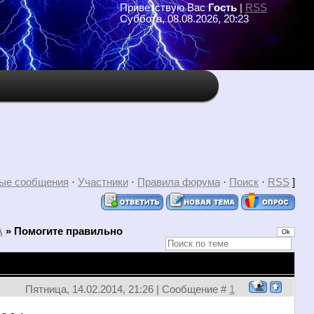
Приветствую Вас
Гость
|
RSS
Суббота, 08.08.2026, 20:23
ые сообщения
·
Участники
·
Правила форума
·
Поиск
·
RSS
]
А
»
Помогите правильно
Пятница, 14.02.2014, 21:26 | Сообщение #
1