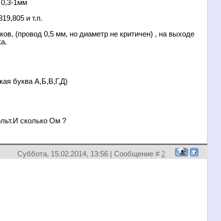
 0,3-1мм
9,805 и т.п.
ов, (провод 0,5 мм, но диаметр не критичен) , на выходе
а.
ая буква А,Б,В,Г,Д)
ольт.И сколько Ом ?
Суббота, 15.02.2014, 13:56 | Сообщение #
2