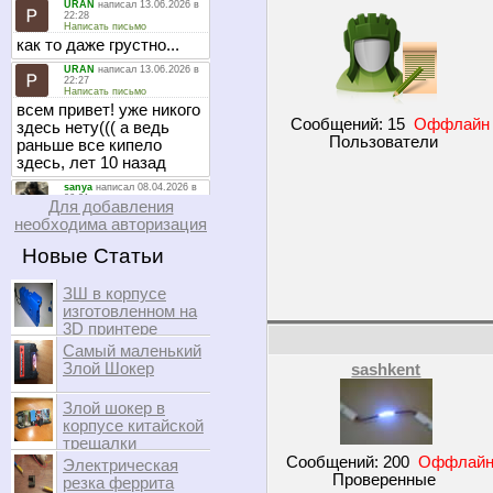
Сообщений:
15
Оффлайн
Пользователи
Для добавления
необходима авторизация
Новые Статьи
ЗШ в корпусе
изготовленном на
3D принтере
Самый маленький
Злой Шокер
sashkent
Злой шокер в
корпусе китайской
трещалки
Сообщений:
200
Оффлай
Электрическая
Проверенные
резка феррита