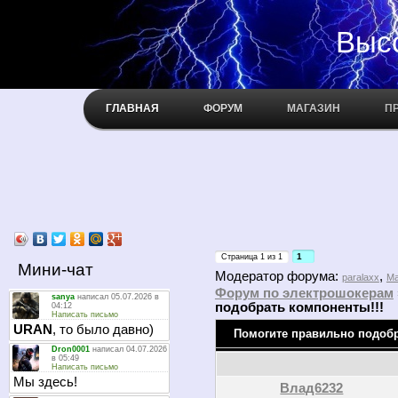
Высокое н
ГЛАВНАЯ
ФОРУМ
МАГАЗИН
П
1
Страница
1
из
1
Мини-чат
Модератор форума:
,
paralaxx
Ma
Форум по электрошокерам
подобрать компоненты!!!
Помогите правильно подобр
Влад6232