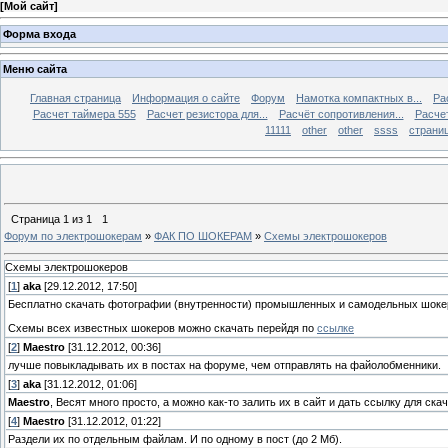
[
Мой сайт
]
Форма входа
Меню сайта
Главная страница
Информация о сайте
Форум
Намотка компактных в...
Ра
Расчет таймера 555
Расчет резистора для...
Расчёт сопротивления...
Расчет
11111
other
other
ssss
страниц
Страница
1
из
1
1
Форум по электрошокерам
»
ФАК ПО ШОКЕРАМ
»
Схемы электрошокеров
Схемы электрошокеров
[
1
]
aka
[29.12.2012, 17:50]
Бесплатно скачать фотографии (внутренности) промышленных и самодельных шоке
Схемы всех известных шокеров можно скачать перейдя по
ссылке
[
2
]
Maestro
[31.12.2012, 00:36]
лучше повыкладывать их в постах на форуме, чем отправлять на файолобменники.
[
3
]
aka
[31.12.2012, 01:06]
Maestro
, Весят много просто, а можно как-то залить их в сайт и дать ссылку для ска
[
4
]
Maestro
[31.12.2012, 01:22]
Раздели их по отдельным файлам. И по одному в пост (до 2 Мб).