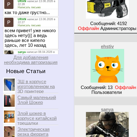
Сообщений:
4192
Оффлайн
Администратор
ehstiv
Для добавления
необходима авторизация
Новые Статьи
ЗШ в корпусе
изготовленном на
Сообщений:
13
Оффлайн
3D принтере
Пользователи
Самый маленький
Злой Шокер
sanya
Злой шокер в
корпусе китайской
трещалки
Электрическая
резка феррита