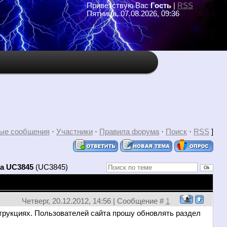
Приветствую Вас
Гость
|
RSS
Пятница, 07.08.2026, 09:36
ые сообщения
·
Участники
·
Правила форума
·
Поиск
·
RSS
]
а UC3845
(UC3845)
Четверг, 20.12.2012, 14:56 | Сообщение #
1
трукциях. Пользователей сайта прошу обновлять раздел