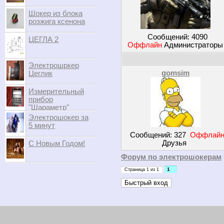
Шокер из блока
розжига ксенона
Сообщений:
4090
ЦЕГЛА 2
Оффлайн
Администратор
Электрошркер
gomsim
Цеглик
Измерительный
прибор
"Шараметр"
Электрошокер за
5 минут
Сообщений:
327
Оффлай
Друзья
С Новым Годом!
Форум по электрошокерам
1
Страница
1
из
1