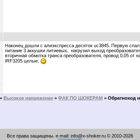
ы
Наконец дошли с алиэкспресса десяток uc3845. Первую спал
питание 3 аккушки литиевых, нагрузил выход преобразователя
вторичная обмотка транса преобразователя, провод 0,05 от 
IRF3205 целые.
н
»
Высокое напряжение
»
ФАК ПО ШОКЕРАМ
»
Обратноход н
Все права защищены. e-mail: info@x-shoker.ru © 2010-2026