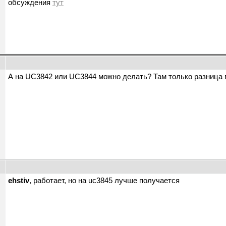
обсуждения
тут
ы
А на UC3842 или UC3844 можно делать? Там только разница 
ehstiv
, работает, но на uc3845 лучше получается