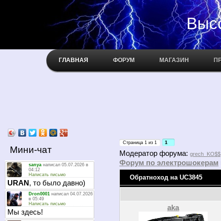
Высокое н
ГЛАВНАЯ
ФОРУМ
МАГАЗИН
П
1
Страница
1
из
1
Мини-чат
Модератор форума:
grech_KO$$
Форум по электрошокерам
Обратноход на UC3845
aka