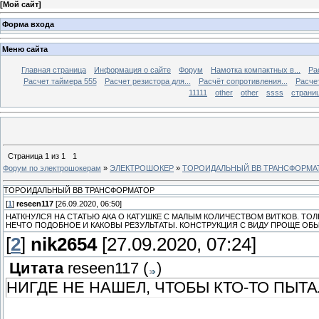
[
Мой сайт
]
Форма входа
Меню сайта
Главная страница
Информация о сайте
Форум
Намотка компактных в...
Ра
Расчет таймера 555
Расчет резистора для...
Расчёт сопротивления...
Расчет
11111
other
other
ssss
страниц
Страница
1
из
1
1
Форум по электрошокерам
»
ЭЛЕКТРОШОКЕР
»
ТОРОИДАЛЬНЫЙ ВВ ТРАНСФОРМА
ТОРОИДАЛЬНЫЙ ВВ ТРАНСФОРМАТОР
[
1
]
reseen117
[26.09.2020, 06:50]
НАТКНУЛСЯ НА СТАТЬЮ АКА О КАТУШКЕ С МАЛЫМ КОЛИЧЕСТВОМ ВИТКОВ. ТО
НЕЧТО ПОДОБНОЕ И КАКОВЫ РЕЗУЛЬТАТЫ. КОНСТРУКЦИЯ С ВИДУ ПРОЩЕ ОБЫЧ
[
2
]
nik2654
[27.09.2020, 07:24]
Цитата
reseen117
(
)
НИГДЕ НЕ НАШЕЛ, ЧТОБЫ КТО-ТО ПЫТ