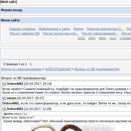
[
Мой сайт
]
Форма входа
Меню сайта
Главная страница
Информация о сайте
Форум
Намотка компактных в...
Ра
Расчет таймера 555
Расчет резистора для...
Расчёт сопротивления...
Расчет
11111
other
other
ssss
страниц
Страница
1
из
1
1
Форум по электрошокерам
»
ЭЛЕКТРОШОКЕР
»
Вопрос по ВВ транформатору
Вопрос по ВВ транформатору
[
1
]
Ordos4061
[10.04.2017, 16:14]
Всем привет! Скажите пожалуйста, подойдёт ли трансформатор для Злого шокера с 
были но к сожалению какие-то сломал. Более мелких трансов к сожалению нету. Наш
[
2
]
sanya
[10.04.2017, 20:27]
Ordos4061
, если это трансформатор, а не дроссель, то пойдет. Витки те же. Зазор е
[
3
]
Ordos4061
[11.04.2017, 12:29]
Цитата
sanya
(
)
Витки те же. Зазор есть?
Зазор между обмотками? Нет, обычный трансформатор просто несколько крупнее мел