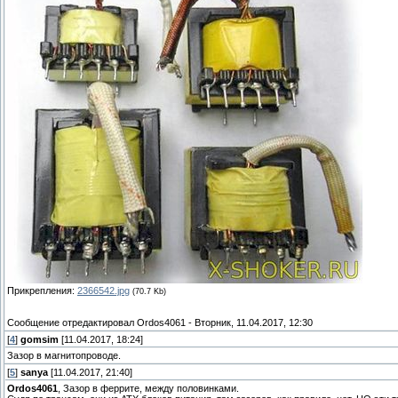
Прикрепления:
2366542.jpg
(70.7 Kb)
Сообщение отредактировал
Ordos4061
-
Вторник, 11.04.2017, 12:30
[
4
]
gomsim
[11.04.2017, 18:24]
Зазор в магнитопроводе.
[
5
]
sanya
[11.04.2017, 21:40]
Ordos4061
, Зазор в феррите, между половинками.