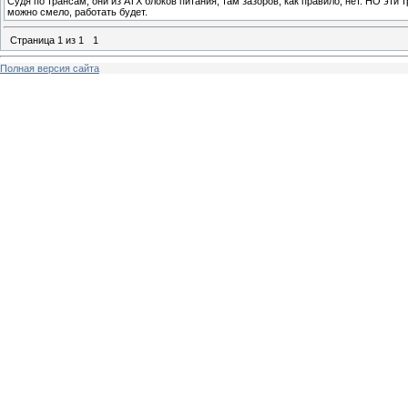
Судя по трансам, они из АТХ блоков питания, там зазоров, как правило, нет. НО эт
можно смело, работать будет.
Страница
1
из
1
1
Полная версия сайта