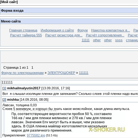
[
Мой сайт
]
Форма входа
Меню сайта
Главная страница
Информация о сайте
Форум
Намотка компактных в...
Ра
Расчет таймера 555
Расчет резистора для...
Расчёт сопротивления...
Расчет
11111
other
other
ssss
страниц
Страница
1
из
1
1
Форум по электрошокерам
»
ЭЛЕКТРОШОКЕР
»
111111
111111
[
1
]
mikhailmalyutin2017
[13.09.2016, 17:16]
Вот я слышал изоляции пленки для запекания? Сколько слоев этой пленки надо вы
[
2
]
mishka
[14.09.2016, 08:05]
Лавсан, толщина 0,03
Слоев 5 минимум, и хорошо бы знать какое межслойное, какая длина импульса.
Прикрепления:
9775582.jpg
(53.5 Kb)