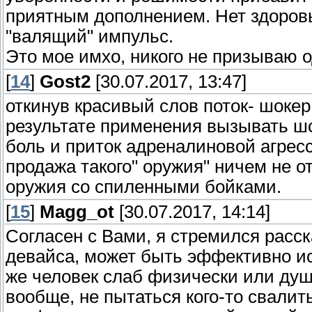
приятным дополнением. Нет здоровь
"валящий" импульс.
Это мое имхо, никого не призываю о
[
14
]
Gost2
[30.07.2017, 13:47]
откинув красивый слов поток- шокер
результате применения вызывать ш
боль и приток адреналиновой агрес
продажа такого" оружия" ничем не о
оружия со спиленными бойками.
[
15
]
Magg_ot
[30.07.2017, 14:14]
Согласен с Вами, я стремился расск
девайса, может быть эффективно ис
же человек слаб физически или душ
вообще, не пытаться кого-то свалит