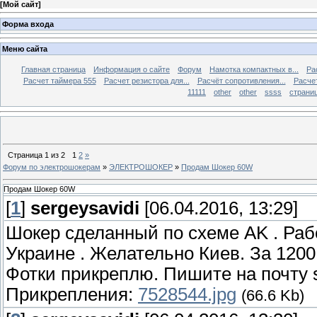
[
Мой сайт
]
Форма входа
Меню сайта
Главная страница
Информация о сайте
Форум
Намотка компактных в...
Ра
Расчет таймера 555
Расчет резистора для...
Расчёт сопротивления...
Расчет
11111
other
other
ssss
страниц
Страница
1
из
2
1
2
»
Форум по электрошокерам
»
ЭЛЕКТРОШОКЕР
»
Продам Шокер 60W
Продам Шокер 60W
[
1
]
sergeysavidi
[06.04.2016, 13:29]
Шокер сделанный по схеме AK . Рабо
Украине . Желательно Киев. За 1200
Фотки прикреплю. Пишите на почту 
Прикрепления:
7528544.jpg
(66.6 Kb)