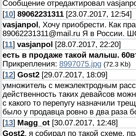
Сообщение отредактировал
vasjanpo
[
10
]
89062231311
[23.07.2017, 12:54]
vasjanpol
, Хочу приобрести. Как пр
89062231311@mail.ru Я в России. Ш
[
11
]
vasjanpol
[28.07.2017, 22:20]
есть в продаже такой малыш. 60
Прикрепления:
8997075.jpg
(72.3 Kb)
[
12
]
Gost2
[29.07.2017, 18:09]
умножитель с межэлектродным расст
действенность таких девайсов можно
с какого то перепугу назначили трещ
было у продавца ровно в два раза б
[
13
]
Magg_ot
[30.07.2017, 12:48]
Gost2
, я собирал по такой схеме, 