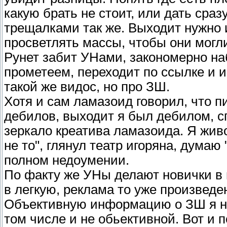
какую брать не стоит, или дать сраз
трещалками так же. Выходит нужно 
просветлять массы, чтобы они могл
Рунет забит УНами, закономерно на
прометеем, переходит по ссылке и и
такой же видос, но про ЗШ.
Хотя и сам ламазоид говорил, что п
дебилов, выходит я был дебилом, с
зеркало креатива ламазоида. Я жив
не то", глянул театр игоряна, думаю 
полном недоумении.
По факту же УНы делают новички в ш
в легкую, реклама то уже произведен
Объективную информацию о ЗШ я на
том числе и не обьективной. Вот и 