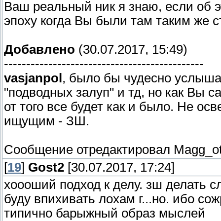
Ваш реальный ник я знаю, если об э
эпоху когда Вы были там таким же с
Добавлено
(30.07.2017, 15:49)
---------------------------------------------
vasjanpol
, было бы чудесно услыш
"подводных залуп" и тд, но как Вы с
от того все будет как и было. Не о
ищущим - ЗШ.
Сообщение отредактировал
Magg_o
[
19
]
Gost2
[30.07.2017, 17:24]
хоооший подход к делу. зш делать сл
буду впихивать лохам г...но. ибо сож
типично барыжный образ мыслей