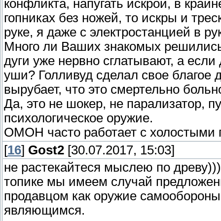
конфликта, напугать искрой, в край
гопниках без ножей, то искры и трес
руке, я даже с электростанцией в ру
Много ли Ваших знакомых решились
дуги уже нервно сглатывают, а если
уши? Голливуд сделал свое благое д
вырубает, что это смертельно боль
Да, это не шокер, не парализатор, п
психологическое оружие.
ОМОН часто работает с холостыми 
[
16
]
Gost2
[30.07.2017, 15:03]
не растекайтеся мыслею по древу))))
топике мы имеем случай предложен
продавцом как оружие самообороны и
являющимся.