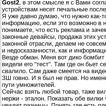
Gost2
, в этом смысле я с Вами сог
устройствам несет печальные после
Я уже давно думаю, что нужно как-
информацию, если это возможно в 
понимаете, что есть реклама и заче
законные девайсы, продажа этих ус
законной отрасли, делаем не совсе
и недосказанности, как и информаци
Везде обман. Меня вот дико бомбит 
видели его "тест". Там где он бьет 
свалило. Сам даже смеется на видео
ЗШ говно. И я был не прав. Но имен
пути умножителей.
Сейчас взять любой товар, таже вил
нержи - эталон. Показать обе вилки
увидит разницы. Понять где есть пл