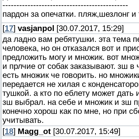
---------------------------------------------
пардон за опечатки. пляж,шезлонг и
[
17
]
vasjanpol
[30.07.2017, 15:29]
да ладно вам ребятушки. эта тема п
человека, но он отказался вот и при
предложить могу и множик. вот мно
и прлчие от собак заказывают. зш в 
есть множик че говорить. но множик
передается не хилая с конденсаторов
тушкой. а кто по еблету может дать 
зш выбрал. на себе и множик и зш 
конечно хорош как по мне, но при с
учитывать.
[
18
]
Magg_ot
[30.07.2017, 15:49]