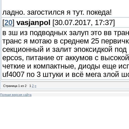
ладно. загостился я тут. покеда!
[
20
]
vasjanpol
[30.07.2017, 17:37]
в зш из подводных залуп это вв тра
транс я мотаю в среднем 25 первичк
секционный и залит эпоксидкой под 
epcos, питание от аккумов с высоко
четкие и компактные, диоды еще исп
uf4007 по 3 штуки и всё мега злой шо
Страница
1
из
2
1
2
»
Полная версия сайта