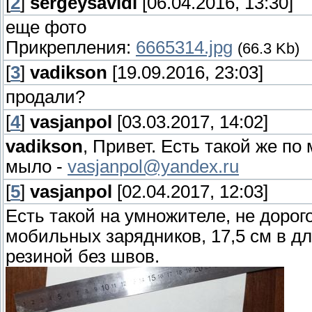
[
2
]
sergeysavidi
[06.04.2016, 13:30]
еще фото
Прикрепления:
6665314.jpg
(66.3 Kb)
[
3
]
vadikson
[19.09.2016, 23:03]
продали?
[
4
]
vasjanpol
[03.03.2017, 14:02]
vadikson
, Привет. Есть такой же по
мыло -
vasjanpol@yandex.ru
[
5
]
vasjanpol
[02.04.2017, 12:03]
Есть такой на умножителе, не дорого
мобильных зарядников, 17,5 см в дл
резиной без швов.