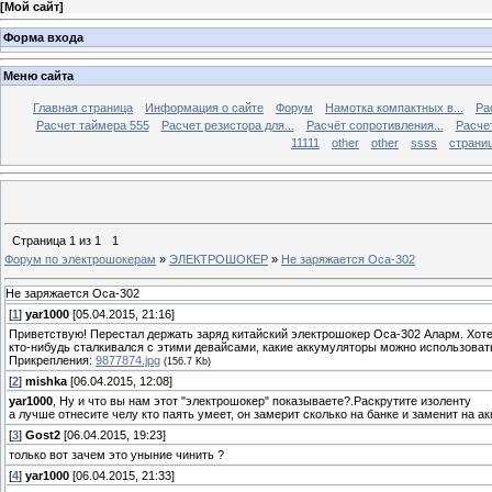
[
Мой сайт
]
Форма входа
Меню сайта
Главная страница
Информация о сайте
Форум
Намотка компактных в...
Ра
Расчет таймера 555
Расчет резистора для...
Расчёт сопротивления...
Расчет
11111
other
other
ssss
страниц
Страница
1
из
1
1
Форум по электрошокерам
»
ЭЛЕКТРОШОКЕР
»
Не заряжается Оса-302
Не заряжается Оса-302
[
1
]
yar1000
[05.04.2015, 21:16]
Приветствую! Перестал держать заряд китайский электрошокер Оса-302 Аларм. Хоте
кто-нибудь сталкивался с этими девайсами, какие аккумуляторы можно использоват
Прикрепления:
9877874.jpg
(156.7 Kb)
[
2
]
mishka
[06.04.2015, 12:08]
yar1000
, Ну и что вы нам этот "электрошокер" показываете?.Раскрутите изоленту
а лучше отнесите челу кто паять умеет, он замерит сколько на банке и заменит на а
[
3
]
Gost2
[06.04.2015, 19:23]
только вот зачем это уныние чинить ?
[
4
]
yar1000
[06.04.2015, 21:33]