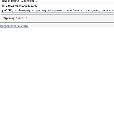
ладно, понял....удаляюсь....
[
5
]
sanya
[06.04.2015, 22:50]
yar1000
, ni-mh аккумуляторы покупайте, ёмкость чем больше - тем лучше, главное ч
Страница
1
из
1
1
Полная версия сайта