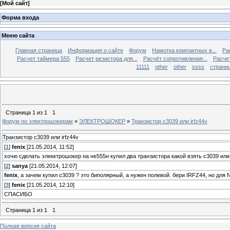
[
Мой сайт
]
Форма входа
Меню сайта
Главная страница
Информация о сайте
Форум
Намотка компактных в...
Ра
Расчет таймера 555
Расчет резистора для...
Расчёт сопротивления...
Расчет
11111
other
other
ssss
страниц
Страница
1
из
1
1
Форум по электрошокерам
»
ЭЛЕКТРОШОКЕР
»
Транзистор c3039 или irfz44v
Транзистор c3039 или irfz44v
[
1
]
fenix
[21.05.2014, 11:52]
хочю сделать элекктрошокер на не555н купил два транзистора какой взять c3039 или 
[
2
]
sanya
[21.05.2014, 12:07]
fenix
, а зачем купил c3039 ? это биполярный, а нужен полевой. бери IRFZ44, но для
[
3
]
fenix
[21.05.2014, 12:10]
СПАСИБО
Страница
1
из
1
1
Полная версия сайта