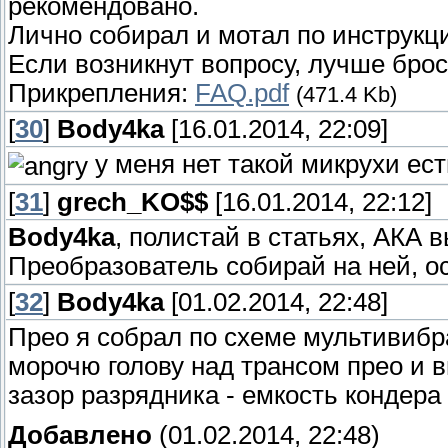
рекомендовано.
Лично собирал и мотал по инструкци
Если возникнут вопросу, лучше бро
Прикрепления:
FAQ.pdf
(471.4 Kb)
[
30
]
Body4ka
[16.01.2014, 22:09]
у меня нет такой микрухи ест
[
31
]
grech_KO$$
[16.01.2014, 22:12]
Body4ka
, полистай в статьях, АКА 
Преобразователь собирай на ней, о
[
32
]
Body4ka
[01.02.2014, 22:48]
Прео я собрал по схеме мультивибра
морочю голову над трансом прео и 
зазор разрядника - емкость кондера 
Добавлено
(01.02.2014, 22:48)