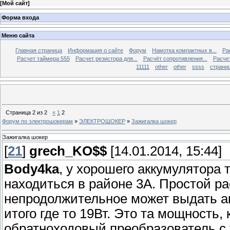
[
Мой сайт
]
Форма входа
Меню сайта
Главная страница
Информация о сайте
Форум
Намотка компактных в...
Ра
Расчет таймера 555
Расчет резистора для...
Расчёт сопротивления...
Расчет
11111
other
other
ssss
страниц
Страница
2
из
2
«
1
2
Форум по электрошокерам
»
ЭЛЕКТРОШОКЕР
»
Зажигалка шокер
Зажигалка шокер
[
21
]
grech_KO$$
[14.01.2014, 15:44]
Body4ka
, у хорошего аккумулятора 
находиться в районе 3А. Простой рас
непродолжительное может выдать а
итого где то 19Вт. Это та мощность
обратноходовый преобразователь с 