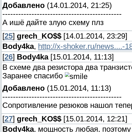
Добавлено
(14.01.2014, 21:25)
---------------------------------------------
А ишё дайте злую схему плз
[
25
]
grech_KO$$
[14.01.2014, 23:29]
Body4ka
,
http://x-shoker.ru/news....-1
[
26
]
Body4ka
[15.01.2014, 11:13]
В схеме два резистора два транзис
Заранее спасибо
Добавлено
(15.01.2014, 11:13)
---------------------------------------------
Сопротивление резюков нашол тепе
[
27
]
grech_KO$$
[15.01.2014, 12:21]
Body4ka
, мощность любая, поэтому 