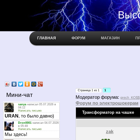
Высокое н
ГЛАВНАЯ
ФОРУМ
МАГАЗИН
П
1
Страница
1
из
1
Мини-чат
Модератор форума:
grech_KO$$
Форум по электрошокерам
Трансформатор на чашке
zak