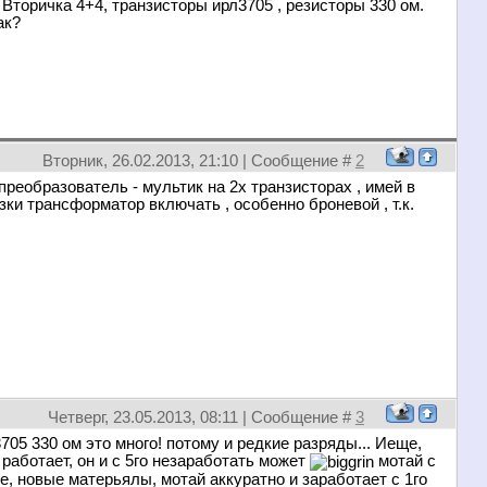
Вторичка 4+4, транзисторы ирл3705 , резисторы 330 ом.
ак?
Вторник, 26.02.2013, 21:10 | Сообщение #
2
 преобразователь - мультик на 2х транзисторах , имей в
зки трансформатор включать , особенно броневой , т.к.
Четверг, 23.05.2013, 08:11 | Сообщение #
3
705 330 ом это много! потому и редкие разряды... Иеще,
работает, он и с 5го незаработать может
мотай с
е, новые матерьялы, мотай аккуратно и заработает с 1го