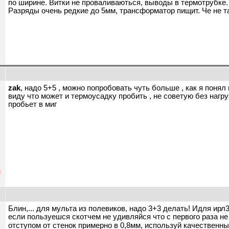
по ширине. Витки не проваливаються, выводы в термотрубке. 
Разряды очень редкие до 5мм, трансформатор пищит. Че не т
zak
, надо 5+5 , можно попробовать чуть больше , как я понял
виду что может и термоусадку пробить , не советую без нагру
пробьет в миг
н
Блин,... для мульта из полевиков, надо 3+3 делать! Идля ирл3
если пользуешся скотчем не удивляйся что с первого раза не 
отступом от стенок примерно в 0,8мм, используй качественны