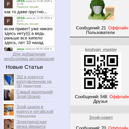
Сообщений:
21
Оффлайн
Пользователи
kostyan_master
Для добавления
необходима авторизация
Новые Статьи
ЗШ в корпусе
изготовленном на
3D принтере
Самый маленький
Злой Шокер
Сообщений:
548
Оффлай
Друзья
Злой шокер в
корпусе китайской
трещалки
Злой-совет
Электрическая
резка феррита
Сообщений:
70
Оффлайн