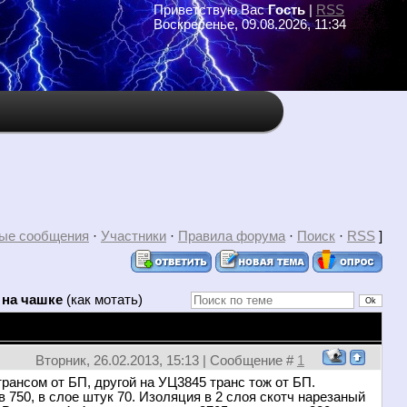
Приветствую Вас
Гость
|
RSS
Воскресенье, 09.08.2026, 11:34
ые сообщения
·
Участники
·
Правила форума
·
Поиск
·
RSS
]
 на чашке
(как мотать)
Вторник, 26.02.2013, 15:13 | Сообщение #
1
рансом от БП, другой на УЦ3845 транс тож от БП.
в 750, в слое штук 70. Изоляция в 2 слоя скотч нарезаный