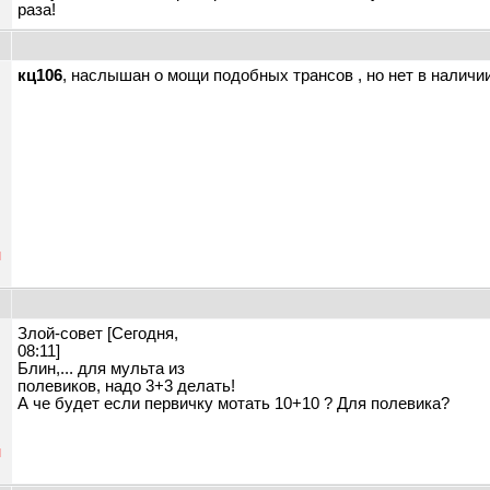
раза!
кц106
, наслышан о мощи подобных трансов , но нет в наличи
н
Злой-совет [Сегодня,
08:11]
Блин,... для мульта из
полевиков, надо 3+3 делать!
А че будет если первичку мотать 10+10 ? Для полевика?
н