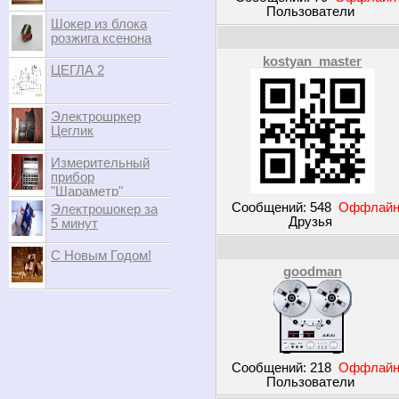
Пользователи
Шокер из блока
розжига ксенона
kostyan_master
ЦЕГЛА 2
Электрошркер
Цеглик
Измерительный
прибор
"Шараметр"
Сообщений:
548
Оффлай
Электрошокер за
Друзья
5 минут
С Новым Годом!
goodman
Сообщений:
218
Оффлай
Пользователи