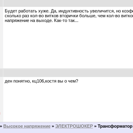
Будет работать хуже. Да, индуктивность увеличится, но коэфф
сколько раз кол-во витков вторички больше, чем кол-во витк
напряжение на выходе. Как-то так...
ден понятно, кц106,костя вы о чем?
н
»
Высокое напряжение
»
ЭЛЕКТРОШОКЕР
»
Трансформатор