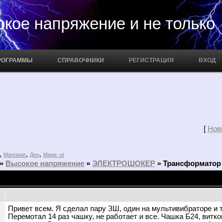
апряжение и не только
РОГРАММЫ
СПРАВОЧНИКИ
РЕГИСТРАЦИЯ
ВХОД
[
Нов
,
,
,
Manowar
Ден
Magg_ot
»
Высокое напряжение
»
ЭЛЕКТРОШОКЕР
»
Трансформатор
Привет всем. Я сделал пару ЗШ, один на мультивибраторе и т
Перемотал 14 раз чашку, не работает и все. Чашка Б24, витко