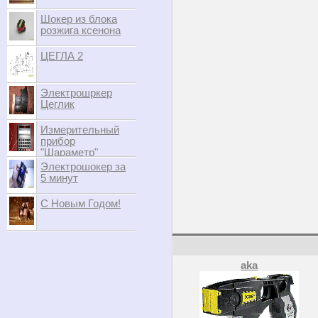
Шокер из блока
розжига ксенона
ЦЕГЛА 2
Электрошркер
Цеглик
Измерительный
прибор
"Шараметр"
Электрошокер за
5 минут
С Новым Годом!
aka