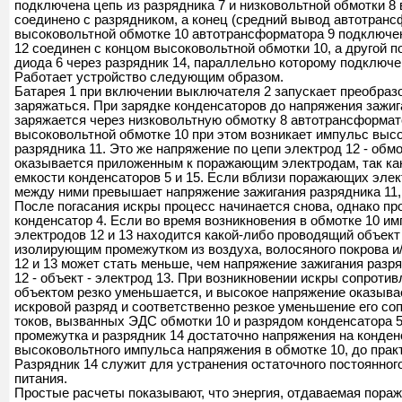
подключена цепь из разрядника 7 и низковольтной обмотки 8
соединено с разрядником, а конец (средний вывод автотрансф
высоковольтной обмотке 10 автотрансформатора 9 подключе
ы
12 соединен с концом высоковольтной обмотки 10, а другой п
диода 6 через разрядник 14, параллельно которому подключе
Работает устройство следующим образом.
Батарея 1 при включении выключателя 2 запускает преобразо
заряжаться. При зарядке конденсаторов до напряжения зажига
заряжается через низковольтную обмотку 8 автотрансформато
высоковольтной обмотке 10 при этом возникает импульс выс
разрядника 11. Это же напряжение по цепи электрод 12 - обмот
оказывается приложенным к поражающим электродам, так как
емкости конденсаторов 5 и 15. Если вблизи поражающих элек
между ними превышает напряжение зажигания разрядника 11, 
После погасания искры процесс начинается снова, однако пр
конденсатор 4. Если во время возникновения в обмотке 10 
электродов 12 и 13 находится какой-либо проводящий объект
изолирующим промежутком из воздуха, волосяного покрова и
12 и 13 может стать меньше, чем напряжение зажигания разря
12 - объект - электрод 13. При возникновении искры сопрот
объектом резко уменьшается, и высокое напряжение оказыва
искровой разряд и соответственно резкое уменьшение его со
токов, вызванных ЭДС обмотки 10 и разрядом конденсатора 
промежутка и разрядник 14 достаточно напряжения на конденс
высоковольтного импульса напряжения в обмотке 10, до практ
Разрядник 14 служит для устранения остаточного постоянног
питания.
Простые расчеты показывают, что энергия, отдаваемая пора