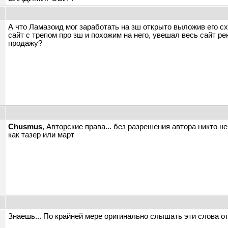
А что Ламазоид мог заработать на зш открыто выложив его с
сайт с трепом про зш и похожим на него, увешал весь сайт р
продажу?
Chusmus
, Авторские права... без разрешения автора никто 
как тазер или март
ы
Знаешь... По крайней мере оригинально слышать эти слова от