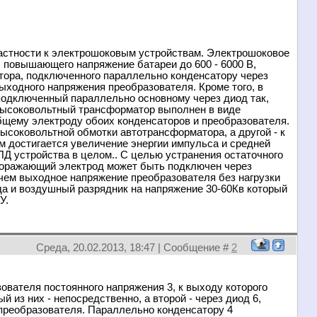
астности к электрошоковым устройствам. Электрошоковое
, повышающего напряжение батареи до 600 - 6000 В,
тора, подключенного параллельно конденсатору через
выходного напряжения преобразователя. Кроме того, в
подключенный параллельно основному через диод так,
 высоковольтный трансформатор выполнен в виде
бщему электроду обоих конденсаторов и преобразователя.
ысоковольтной обмотки автотрансформатора, а другой - к
м достигается увеличение энергии импульса и средней
КПД устройства в целом.. С целью устранения остаточного
поражающий электрод может быть подключен через
, чем выходное напряжение преобразователя без нагрузки
а и воздушный разрядник на напряжение 30-60Кв который
У.
Среда, 20.02.2013, 18:47 | Сообщение #
2
ователя постоянного напряжения 3, к выходу которого
 из них - непосредственно, а второй - через диод 6,
преобразователя. Параллельно конденсатору 4