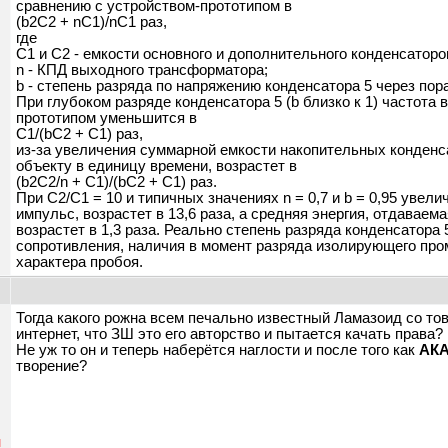
сравнению с устройством-прототипом в
(b2C2 + nC1)/nC1 раз,
где
C1 и C2 - емкости основного и дополнительного конденсаторов
n - КПД выходного трансформатора;
b - степень разряда по напряжению конденсатора 5 через по
При глубоком разряде конденсатора 5 (b близко к 1) частот
прототипом уменьшится в
C1/(bC2 + C1) раз,
из-за увеличения суммарной емкости накопительных конденс
объекту в единицу времени, возрастет в
(b2C2/n + C1)/(bC2 + C1) раз.
При C2/C1 = 10 и типичных значениях n = 0,7 и b = 0,95 увел
импульс, возрастет в 13,6 раза, а средняя энергия, отдаваем
возрастет в 1,3 раза. Реально степень разряда конденсатора 
сопротивления, наличия в момент разряда изолирующего пр
характера пробоя.
Тогда какого рожна всем печально известный Ламазоид со то
интернет, что ЗШ это его авторство и пытается качать права?
Не уж то он и теперь наберётся наглости и после того как
АК
творение?
н