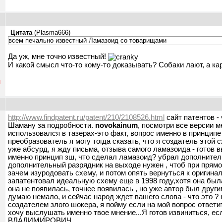
Цитата
(
Plasma666
)
всем печально известный Ламазоид со товарищами
Да уж, мне точно известный!
И какой смысл что-то кому-то доказывать? Собаки лают, а кар
н
http://www.findpatent.ru/patent/210/2108526.html
сайт патентов -
Шаману за подробности.
novokainum
, посмотри все версии 
использовался в тазерах-это факт, вопрос именно в принципе
преобразователь я могу тогда сказать, что я создатель это
уже абсурд, я жду письма, отзыва самого ламазоида - готов 
именно принцип зш, что сделал ламазоид? убрал дополнитель
дополнительный разрядник на выходе нужен , чтоб при прямо
зачем изуродовать схему, и потом опять вернуться к оригинал
ы
запатентовал идеальную схему еще в 1998 году,хотя она была
она не появилась, точнее появилась , но уже автор был други
думаю немало, и сейчас народ ждет вашего слова - что это ?
создателем злого шокера, я пойму если на мой вопрос ответит
хочу выслушать именно твое мнение...Я готов извиниться, е
ВЛАДИМИРОВИЧ