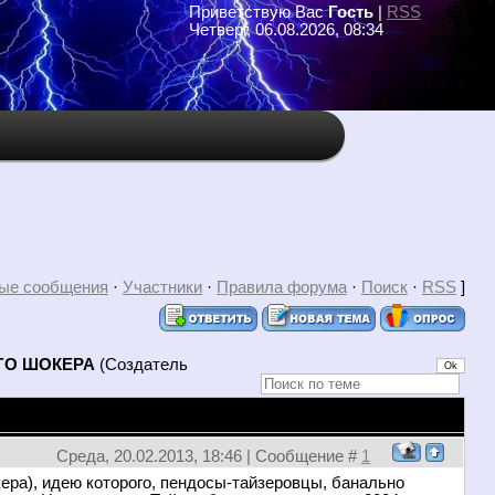
Приветствую Вас
Гость
|
RSS
Четверг, 06.08.2026, 08:34
ые сообщения
·
Участники
·
Правила форума
·
Поиск
·
RSS
]
ОГО ШОКЕРА
(Создатель
Среда, 20.02.2013, 18:46 | Сообщение #
1
кера), идею которого, пендосы-тайзеровцы, банально