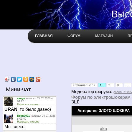
Высокое н
ГЛАВНАЯ
ФОРУМ
МАГАЗИН
П
1
2
3
…
Страница
1
из
19
Мини-чат
Модератор форума:
grech_KO$$
Форум по электрошокерам
ЗШ)
Авторство ЗЛОГО ШОКЕРА
aka