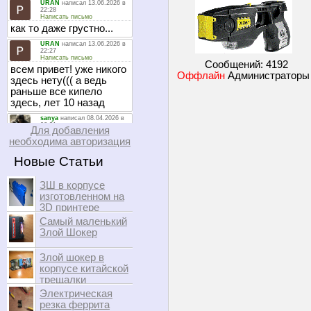
Сообщений:
4192
Оффлайн
Администратор
Для добавления
необходима авторизация
Новые Статьи
ЗШ в корпусе
изготовленном на
3D принтере
Самый маленький
Злой Шокер
Злой шокер в
корпусе китайской
трещалки
Электрическая
резка феррита