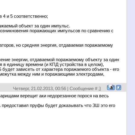
 4 и 5 соответственно;
ражаемый объект за один импульс.
а возникновения поражающих импульсов по сравнению с
аторов, но средняя энергия, отдаваемая поражаемому
ичение энергии, отдаваемой поражаемому объекту за один
ая в единицу времени (и КПД устройства в целом),
5 будет зависеть от характера поражаемого объекта - его
омежутка между ним и поражающими электродами,
Четверг, 21.02.2013, 00:56 | Сообщение #
3
варищами верещит аки недорезанное порося на весь
А
предоставил пруфы будет доказывать что ЗШ это его