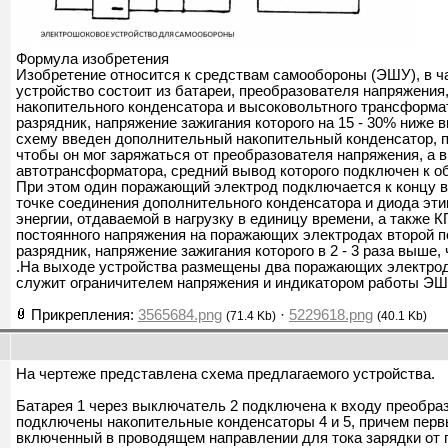
Формула изобретения
Изобретение относится к средствам самообороны (ЭШУ), в ч
устройство состоит из батареи, преобразователя напряжения
накопительного конденсатора и высоковольтного трансформа
разрядник, напряжение зажигания которого на 15 - 30% ниже 
схему введен дополнительный накопительный конденсатор, 
чтобы он мог заряжаться от преобразователя напряжения, а
автотрансформатора, средний вывод которого подключен к о
При этом один поражающий электрод подключается к концу в
точке соединения дополнительного конденсатора и диода эти
энергии, отдаваемой в нагрузку в единицу времени, а также 
постоянного напряжения на поражающих электродах второй 
разрядник, напряжение зажигания которого в 2 - 3 раза выше
.На выходе устройства размещены два поражающих электрод
служит ограничителем напряжения и индикатором работы ЭШ
Прикрепления:
3565684.png
·
5229618.png
(71.4 Kb)
(40.1 Kb)
На чертеже представлена схема предлагаемого устройства.
Батарея 1 через выключатель 2 подключена к входу преобраз
подключены накопительные конденсаторы 4 и 5, причем первый
включенный в проводящем направлении для тока зарядки от 