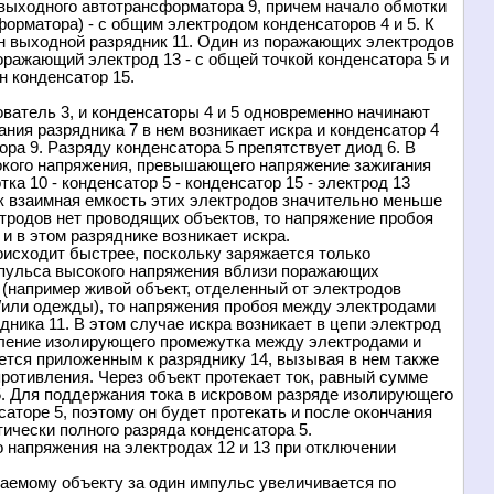
 выходного автотрансформатора 9, причем начало обмотки
орматора) - с общим электродом конденсаторов 4 и 5. К
н выходной разрядник 11. Один из поражающих электродов
оражающий электрод 13 - с общей точкой конденсатора 5 и
н конденсатор 15.
ватель 3, и конденсаторы 4 и 5 одновременно начинают
ния разрядника 7 в нем возникает искра и конденсатор 4
ра 9. Разряду конденсатора 5 препятствует диод 6. В
окого напряжения, превышающего напряжение зажигания
ка 10 - конденсатор 5 - конденсатор 15 - электрод 13
 взаимная емкость этих электродов значительно меньше
тродов нет проводящих объектов, то напряжение пробоя
и в этом разряднике возникает искра.
оисходит быстрее, поскольку заряжается только
импульса высокого напряжения вблизи поражающих
 (например живой объект, отделенный от электродов
/или одежды), то напряжения пробоя между электродами
дника 11. В этом случае искра возникает в цепи электрод
ивление изолирующего промежутка между электродами и
ется приложенным к разряднику 14, вызывая в нем также
противления. Через объект протекает ток, равный сумме
5. Для поддержания тока в искровом разряде изолирующего
аторе 5, поэтому он будет протекать и после окончания
ически полного разряда конденсатора 5.
о напряжения на электродах 12 и 13 при отключении
жаемому объекту за один импульс увеличивается по