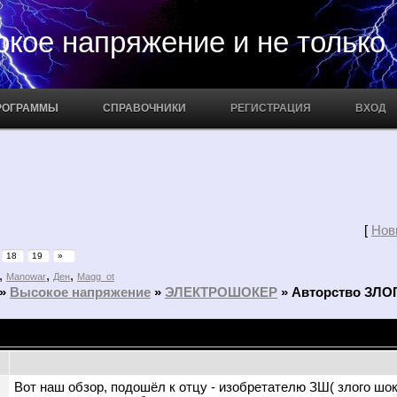
апряжение и не только
РОГРАММЫ
СПРАВОЧНИКИ
РЕГИСТРАЦИЯ
ВХОД
[
Нов
18
19
»
,
,
,
Manowar
Ден
Magg_ot
»
Высокое напряжение
»
ЭЛЕКТРОШОКЕР
»
Авторство ЗЛ
Вот наш обзор, подошёл к отцу - изобретателю ЗШ( злого шо