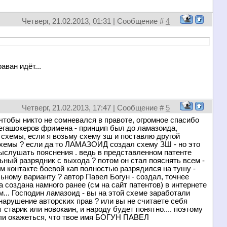
Четверг, 21.02.2013, 01:31 | Сообщение #
4
аван идёт...
Четверг, 21.02.2013, 17:47 | Сообщение #
5
 чтобы никто не сомневался в правоте, огромное спасибо
мегашокеров фримена - принцип был до ламазоида,
 схемы, если я возьму схему зш и поставлю другой
й схемы ? если да то ЛАМАЗОИД создал схему ЗШ - но это
выслушать пояснения . ведь в представленном патенте
ный разрядник с выхода ? потом он стал пояснять всем -
м контакте боевой кап полностью разрядился на тушу -
ьному варианту ? автор Павел Богун - создал, точнее
 создана намного ранее (см на сайт патентов) в интернете
м... Господин ламазоид - вы на этой схеме заработали
 нарушение авторских прав ? или вы не считаете себя
 старик или новокаин, и народу будет понятно.... поэтому
сли окажеться, что твое имя БОГУН ПАВЕЛ