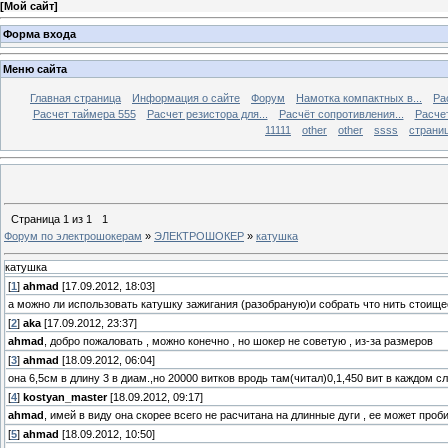
[
Мой сайт
]
Форма входа
Меню сайта
Главная страница
Информация о сайте
Форум
Намотка компактных в...
Ра
Расчет таймера 555
Расчет резистора для...
Расчёт сопротивления...
Расчет
11111
other
other
ssss
страниц
Страница
1
из
1
1
Форум по электрошокерам
»
ЭЛЕКТРОШОКЕР
»
катушка
катушка
[
1
]
ahmad
[17.09.2012, 18:03]
а можно ли использовать катушку зажигания (разобраную)и собрать что нить стоищ
[
2
]
aka
[17.09.2012, 23:37]
ahmad
, добро пожаловать , можно конечно , но шокер не советую , из-за размеров
[
3
]
ahmad
[18.09.2012, 06:04]
она 6,5см в длину 3 в диам.,но 20000 витков вродь там(читал)0,1,450 вит в каждом с
[
4
]
kostyan_master
[18.09.2012, 09:17]
ahmad
, имей в виду она скорее всего не расчитана на длинные дуги , ее может проб
[
5
]
ahmad
[18.09.2012, 10:50]