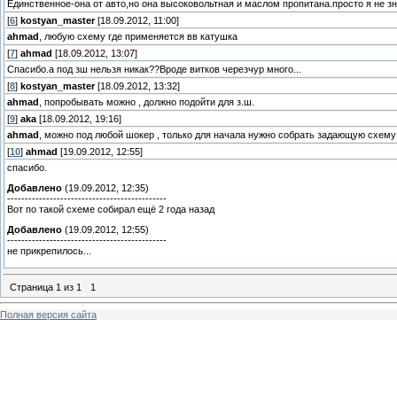
Единственное-она от авто,но она высоковольтная и маслом пропитана.просто я не з
[
6
]
kostyan_master
[18.09.2012, 11:00]
ahmad
, любую схему где применяется вв катушка
[
7
]
ahmad
[18.09.2012, 13:07]
Спасибо.а под зш нельзя никак??Вроде витков черезчур много...
[
8
]
kostyan_master
[18.09.2012, 13:32]
ahmad
, попробывать можно , должно подойти для з.ш.
[
9
]
aka
[18.09.2012, 19:16]
ahmad
, можно под любой шокер , только для начала нужно собрать задающую схему
[
10
]
ahmad
[19.09.2012, 12:55]
спасибо.
Добавлено
(19.09.2012, 12:35)
---------------------------------------------
Вот по такой схеме собирал ещё 2 года назад
Добавлено
(19.09.2012, 12:55)
---------------------------------------------
не прикрепилось...
Страница
1
из
1
1
Полная версия сайта