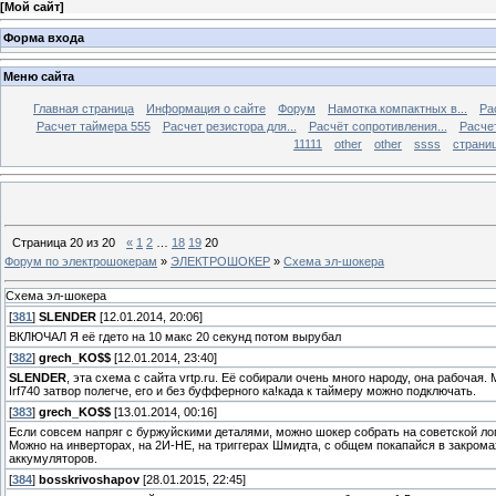
[
Мой сайт
]
Форма входа
Меню сайта
Главная страница
Информация о сайте
Форум
Намотка компактных в...
Ра
Расчет таймера 555
Расчет резистора для...
Расчёт сопротивления...
Расчет
11111
other
other
ssss
страниц
Страница
20
из
20
«
1
2
…
18
19
20
Форум по электрошокерам
»
ЭЛЕКТРОШОКЕР
»
Схема эл-шокера
Схема эл-шокера
[
381
]
SLENDER
[12.01.2014, 20:06]
ВКЛЮЧАЛ Я её гдето на 10 макс 20 секунд потом вырубал
[
382
]
grech_KO$$
[12.01.2014, 23:40]
SLENDER
, эта схема с сайта vrtp.ru. Её собирали очень много народу, она рабоча
Irf740 затвор полегче, его и без буфферного ка!када к таймеру можно подключать.
[
383
]
grech_KO$$
[13.01.2014, 00:16]
Если совсем напряг с буржуйскими деталями, можно шокер собрать на советской лог
Можно на инверторах, на 2И-НЕ, на триггерах Шмидта, с общем покапайся в закромах
аккумуляторов.
[
384
]
bosskrivoshapov
[28.01.2015, 22:45]