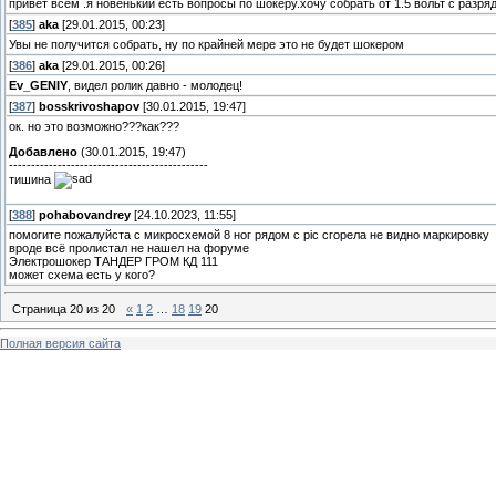
привет всем .я новенький есть вопросы по шокеру.хочу собрать от 1.5 вольт с разряд
[
385
]
aka
[29.01.2015, 00:23]
Увы не получится собрать, ну по крайней мере это не будет шокером
[
386
]
aka
[29.01.2015, 00:26]
Ev_GENIY
, видел ролик давно - молодец!
[
387
]
bosskrivoshapov
[30.01.2015, 19:47]
ок. но это возможно???как???
Добавлено
(30.01.2015, 19:47)
---------------------------------------------
тишина
[
388
]
pohabovandrey
[24.10.2023, 11:55]
помогите пожалуйста с микросхемой 8 ног рядом с pic сгорела не видно маркировку
вроде всё пролистал не нашел на форуме
Электрошокер ТАНДЕР ГРОМ КД 111
может схема есть у кого?
Страница
20
из
20
«
1
2
…
18
19
20
Полная версия сайта