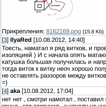
Прикрепления:
8162169.png
(15.8 Kb)
[
3
]
IlyaRed
[10.08.2012, 14:40]
Тоесть, наматал я ряд витков, и про
изоляцией ) И с начала опять матаю в
катушка большая получилась и напр
тогда виток к витку неоч хорошо по
не оставлять раззоров между витков
=)
[
4
]
aka
[10.08.2012, 17:04]
нет нет , смотри намотал , постави