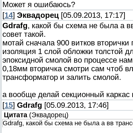
Может я ошибаюсь?
[
14
]
Эквадорец
[05.09.2013, 17:17]
Gdrafg
, какой бы схема не была а 
совет такой.
мотай сначала 900 витков вторички 
изоляция 1 слой обложки толстой д
эпоксидной смолой во процессе намо
0,18мм вторичка смотри сам чтоб вл
трансформатор и залить смолой.
а вообще делай секционный каркас 
[
15
]
Gdrafg
[05.09.2013, 17:46]
Цитата
(
Эквадорец
)
Gdrafg, какой бы схема не была а вв тран