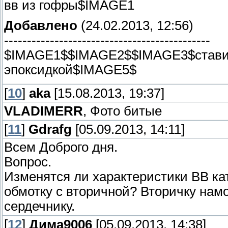
вв из гофры$IMAGE1
Добавлено
(24.02.2013, 12:56)
---------------------------------------------
$IMAGE1$$IMAGE2$$IMAGE3$стави
эпоксидкой$IMAGE5$
[
10
]
aka
[15.08.2013, 19:37]
VLADIMERR
, Фото битые
[
11
]
Gdrafg
[05.09.2013, 14:11]
Всем Доброго дня.
Вопрос.
Изменятся ли характеристики ВВ к
обмотку с вторичной? Вторичку намот
сердечнику.
[
12
]
Дима9006
[05.09.2013, 14:38]