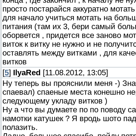
конца , где закончил , к началу не н
просто постарайся аккуратно мотать
для начало учиться мотать на боль
питания (там их 3, бери самый боль
оборвется , придется все заново мот
виток к витку не нужно и не получит
оставлять между витками , для каче
витков
[
5
]
IlyaRed
[11.08.2012, 13:05]
Ну теперь вы прояснили меня -) Зна
спаевал) спаеные места конешно не
следующему укладу витков )
Ну а что вы думаете по по поводу 
намотки катушек ? Я вродь шото пад
полазить.