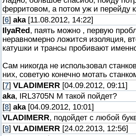
Ладно, большое спасибо, пойду пот
ферритовом, а потом уж и перейду к 
[
6
]
aka
[11.08.2012, 14:22]
IlyaRed
, паять можно , первую проб
неравномерно ложится изоляция, вт
катушки и трансы пробивают именно
Сам никогда не использовал станков
них, советую конечно мотать станком
[
7
]
VLADIMERR
[04.09.2012, 09:11]
aka
, IRL3705N M такой пойдет?
[
8
]
aka
[04.09.2012, 10:01]
VLADIMERR
, подойдет с любой букв
[
9
]
VLADIMERR
[24.02.2013, 12:56]