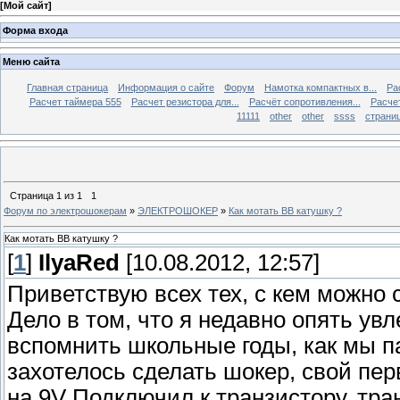
[
Мой сайт
]
Форма входа
Меню сайта
Главная страница
Информация о сайте
Форум
Намотка компактных в...
Ра
Расчет таймера 555
Расчет резистора для...
Расчёт сопротивления...
Расчет
11111
other
other
ssss
страниц
Страница
1
из
1
1
Форум по электрошокерам
»
ЭЛЕКТРОШОКЕР
»
Как мотать ВВ катушку ?
Как мотать ВВ катушку ?
[
1
]
IlyaRed
[10.08.2012, 12:57]
Приветствую всех тех, с кем можно 
Дело в том, что я недавно опять ув
вспомнить школьные годы, как мы па
захотелось сделать шокер, свой пер
на 9V Подключил к транзистору, тра