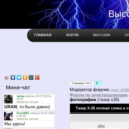
Высокое н
ГЛАВНАЯ
ФОРУМ
МАГАЗИН
П
1
Страница
1
из
1
Мини-чат
Модератор форума:
grech_KO$$
Форум по электрошокерам
фотографии
(тазер х26)
Тазер Х-26 полная схема и 
aka