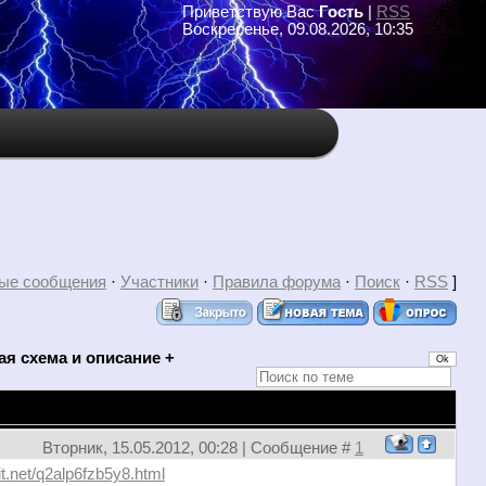
Приветствую Вас
Гость
|
RSS
Воскресенье, 09.08.2026, 10:35
ые сообщения
·
Участники
·
Правила форума
·
Поиск
·
RSS
]
ая схема и описание +
Вторник, 15.05.2012, 00:28 | Сообщение #
1
bit.net/q2alp6fzb5y8.html