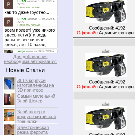
Сообщений:
4192
Оффлайн
Администратор
aka
Для добавления
необходима авторизация
Новые Статьи
ЗШ в корпусе
Сообщений:
4192
изготовленном на
Оффлайн
Администратор
3D принтере
Самый маленький
Злой Шокер
aka
Злой шокер в
корпусе китайской
трещалки
Электрическая
резка феррита