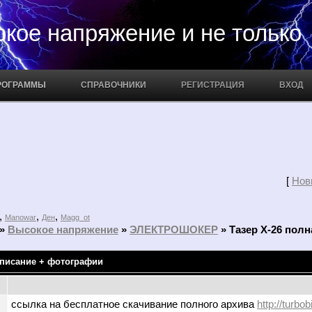
апряжение и не только
РОГРАММЫ
СПРАВОЧНИКИ
РЕГИСТРАЦИЯ
ВХОД
[
Нов
,
,
,
Manowar
Ден
Magg_ot
»
Высокое напряжение
»
ЭЛЕКТРОШОКЕР
»
Тазер Х-26 полн
описание + фотографии
ссылка на бесплатное скачивание полного архива
http://turbo