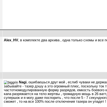
ы
Alex_HV
, в комплекте два архива , одна только схемы и все 
ы
Nagi
, ошибаешься друг мой , еслиб чуваки не держал
забывайте - тазер дэшу а это огромный плюс, поскольку ток т
частотномодулированную форму разрядов, емкость боевого ко
капа разряжается на тело жертвы , громадную мощь в 26 ватт
супершок и я могу даже поспорить , что после 5 - 7 секундног
сможет , то на все 100% после отключения тазера он упадет !