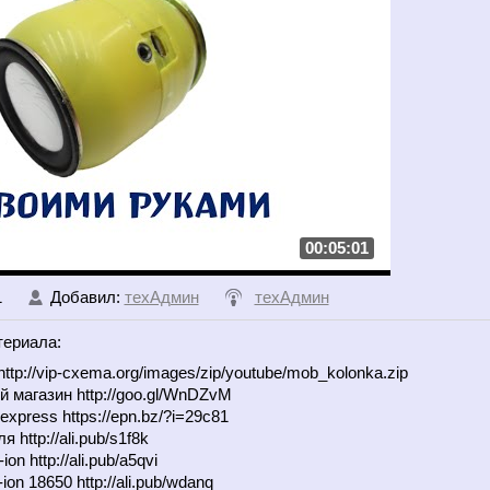
00:05:01
1
Добавил
:
техАдмин
техАдмин
териала
:
ttp://vip-cxema.org/images/zip/youtube/mob_kolonka.zip
 магазин http://goo.gl/WnDZvM
express https://epn.bz/?i=29c81
http://ali.pub/s1f8k
on http://ali.pub/a5qvi
on 18650 http://ali.pub/wdanq