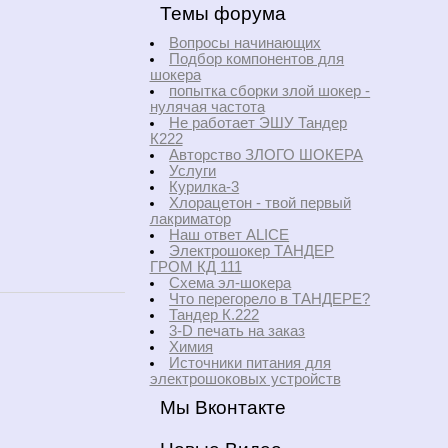
Темы форума
Вопросы начинающих
Подбор компонентов для
шокера
попытка сборки злой шокер -
нулячая частота
Не работает ЭШУ Тандер
К222
Авторство ЗЛОГО ШОКЕРА
Услуги
Курилка-3
Хлорацетон - твой первый
лакриматор
Наш ответ ALICE
Электрошокер ТАНДЕР
ГРОМ КД 111
Схема эл-шокера
Что перегорело в ТАНДЕРЕ?
Тандер К.222
3-D печать на заказ
Химия
Источники питания для
электрошоковых устройств
Мы Вконтакте