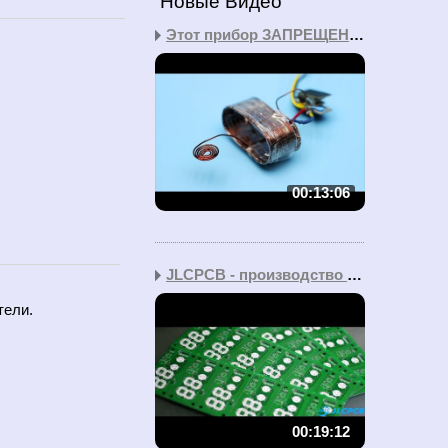
Новые Видео
Этот прибор ЗАПРЕЩЕН во...
00:13:06
JLCPCB - производство д...
тели.
00:19:12