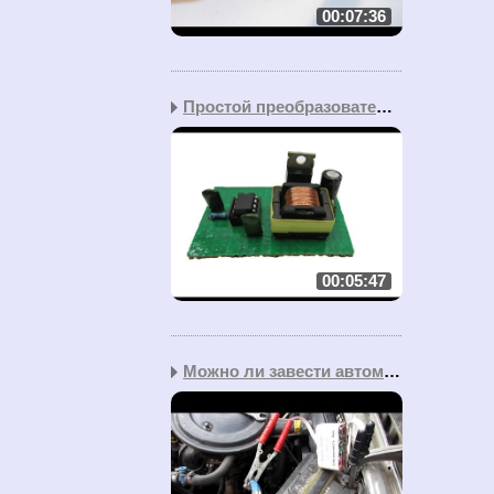
00:07:36
Простой преобразователь...
00:05:47
Можно ли завести автомо...