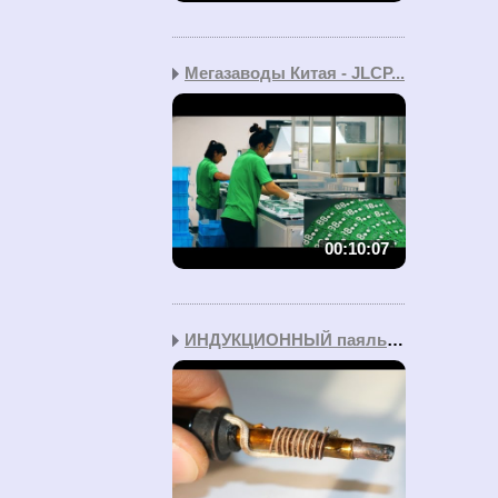
Мегазаводы Китая - JLCP...
00:10:07
ИНДУКЦИОННЫЙ паяльник с...