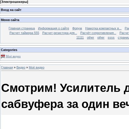
[
Электрошокеры
]
Вход на сайт
Меню сайта
Главная страница
Информация о сайте
Форум
Намотка компактных в...
Ра
Расчет таймера 555
Расчет резистора для...
Расчёт сопротивления...
Расчет
11111
other
other
ssss
страниц
Categories
Моё видео
Главная
»
Видео
»
Моё видео
Смотрим! Усилитель 
сабвуфера за один ве