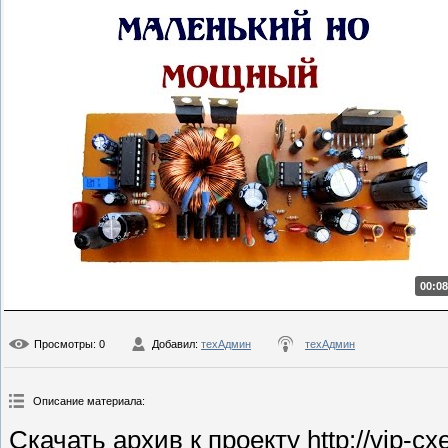
00:08
Просмотры
: 0
Добавил
:
техАдмин
техАдмин
Описание материала
:
Скачать архив к проекту http://vip-cx