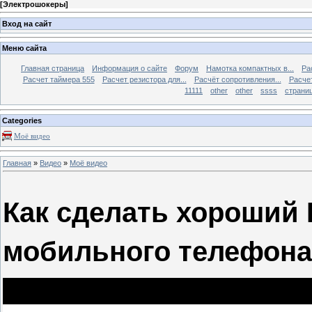
[
Электрошокеры
]
Вход на сайт
Меню сайта
Главная страница
Информация о сайте
Форум
Намотка компактных в...
Ра
Расчет таймера 555
Расчет резистора для...
Расчёт сопротивления...
Расчет
11111
other
other
ssss
страниц
Categories
Моё видео
Главная
»
Видео
»
Моё видео
Как сделать хороший 
мобильного телефона