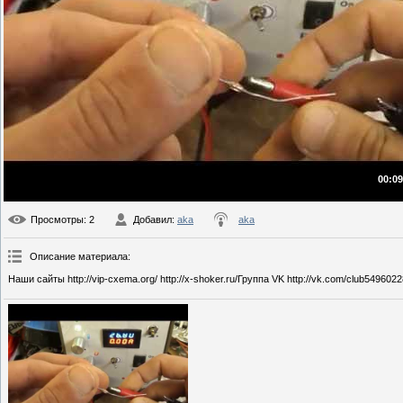
00:09
Просмотры
: 2
Добавил
:
aka
aka
Описание материала
:
Наши сайты http://vip-cxema.org/ http://x-shoker.ru/Группа VK http://vk.com/club54960