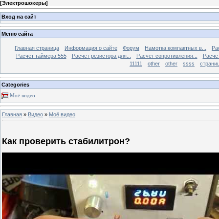
[
Электрошокеры
]
Вход на сайт
Меню сайта
Главная страница
Информация о сайте
Форум
Намотка компактных в...
Ра
Расчет таймера 555
Расчет резистора для...
Расчёт сопротивления...
Расчет
11111
other
other
ssss
страниц
Categories
Моё видео
Главная
»
Видео
»
Моё видео
Как проверить стабилитрон?