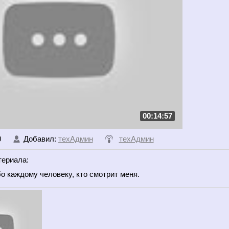
00:14:57
0
Добавил
:
техАдмин
техАдмин
териала
:
о каждому человеку, кто смотрит меня.