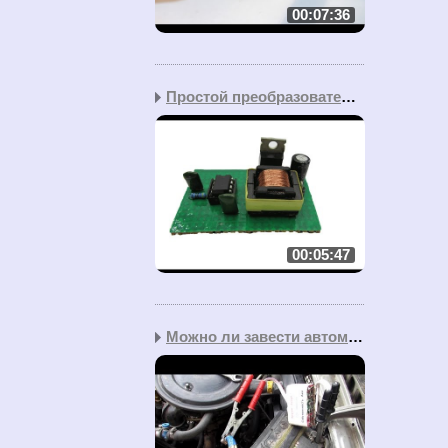
00:07:36
Простой преобразователь...
00:05:47
Можно ли завести автомо...