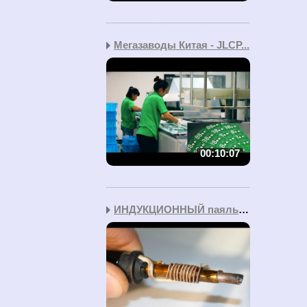
Мегазаводы Китая - JLCP...
00:10:07
ИНДУКЦИОННЫЙ паяльник с...