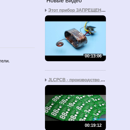
Новые Видео
Этот прибор ЗАПРЕЩЕН во...
00:13:06
тели.
JLCPCB - производство д...
00:19:12