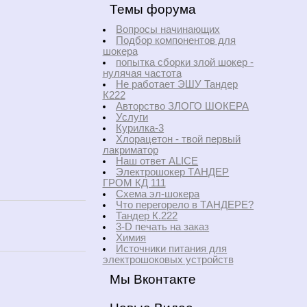
Темы форума
Вопросы начинающих
Подбор компонентов для
шокера
попытка сборки злой шокер -
нулячая частота
Не работает ЭШУ Тандер
К222
Авторство ЗЛОГО ШОКЕРА
Услуги
Курилка-3
Хлорацетон - твой первый
лакриматор
Наш ответ ALICE
Электрошокер ТАНДЕР
ГРОМ КД 111
Схема эл-шокера
Что перегорело в ТАНДЕРЕ?
Тандер К.222
3-D печать на заказ
Химия
Источники питания для
электрошоковых устройств
Мы Вконтакте