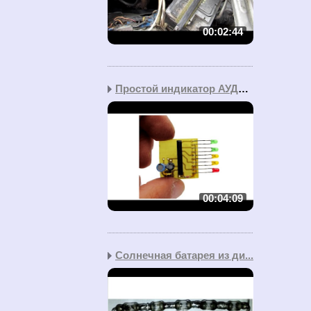
00:02:44
Простой индикатор АУДИО...
00:04:09
Солнечная батарея из ди...