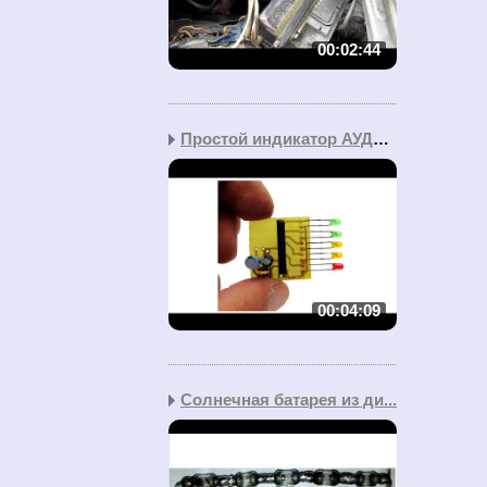
00:02:44
Простой индикатор АУДИО...
00:04:09
Солнечная батарея из ди...