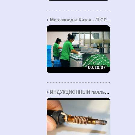
Мегазаводы Китая - JLCP...
00:10:07
ИНДУКЦИОННЫЙ паяльник с...