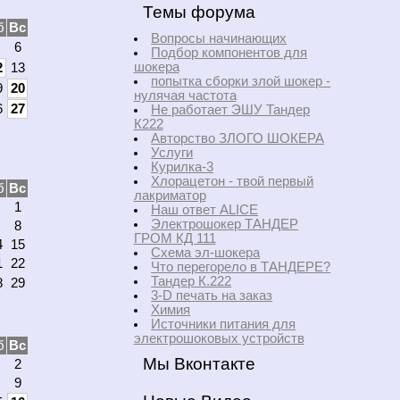
Темы форума
б
Вс
Вопросы начинающих
6
Подбор компонентов для
шокера
2
13
попытка сборки злой шокер -
9
20
нулячая частота
6
27
Не работает ЭШУ Тандер
К222
Авторство ЗЛОГО ШОКЕРА
Услуги
Курилка-3
Хлорацетон - твой первый
б
Вс
лакриматор
1
Наш ответ ALICE
Электрошокер ТАНДЕР
8
ГРОМ КД 111
4
15
Схема эл-шокера
1
22
Что перегорело в ТАНДЕРЕ?
Тандер К.222
8
29
3-D печать на заказ
Химия
Источники питания для
электрошоковых устройств
б
Вс
Мы Вконтакте
2
9