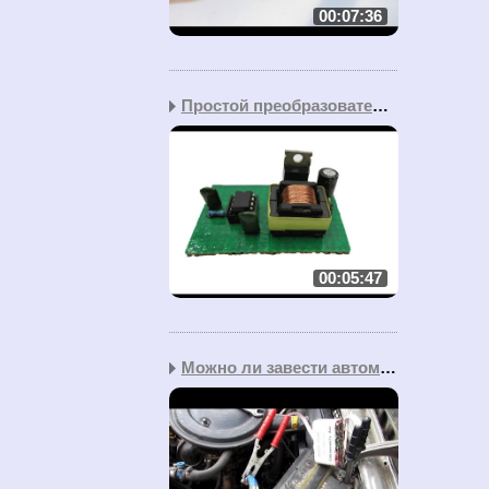
00:07:36
Простой преобразователь...
00:05:47
Можно ли завести автомо...