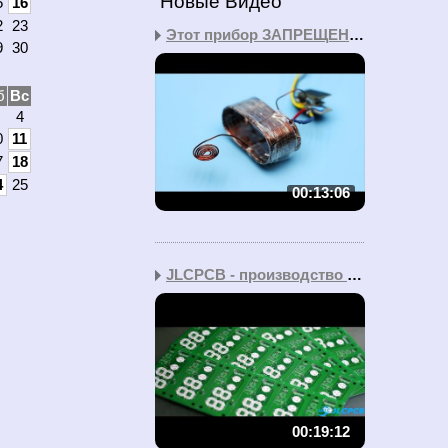
Новые Видео
5
16
2
23
Этот прибор ЗАПРЕЩЕН во...
9
30
б
Вс
4
0
11
7
18
4
25
00:13:06
JLCPCB - производство д...
00:19:12