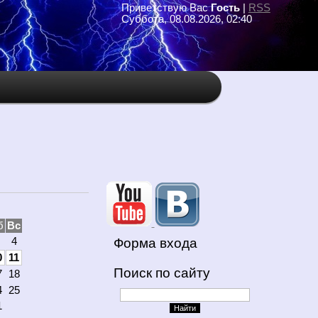
Приветствую Вас
Гость
|
RSS
Суббота, 08.08.2026, 02:40
б
Вс
4
Форма входа
0
11
Поиск по сайту
7
18
4
25
1