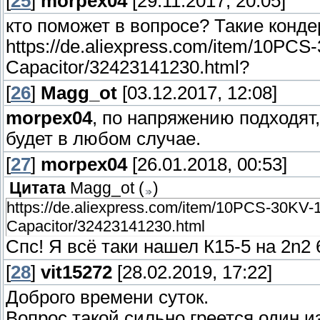
[
25
]
morpex04
[29.11.2017, 20:05]
кто поможет в вопросе? Такие конд
https://de.aliexpress.com/item/10PC
Capacitor/32423141230.html?
[
26
]
Magg_ot
[03.12.2017, 12:08]
morpex04
, по напряжению подходят,
будет в любом случае.
[
27
]
morpex04
[26.01.2018, 00:53]
Цитата
Magg_ot
(
)
https://de.aliexpress.com/item/10PCS-30KV
Capacitor/32423141230.html
Спс! Я всё таки нашел К15-5 на 2n2 
[
28
]
vit15272
[28.02.2019, 17:22]
Доброго времени суток.
Вопрос такой,сильно греется один и