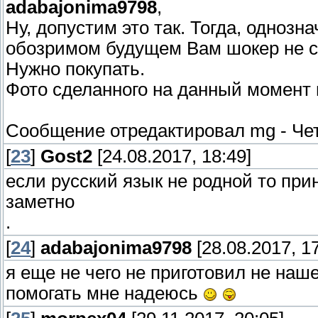
adabajonima9798
,
Ну, допустим это так. Тогда, однозн
обозримом будущем Вам шокер не с
Нужно покупать.
Фото сделанного на данный момент 
Сообщение отредактировал
mg
-
Чет
[
23
]
Gost2
[24.08.2017, 18:49]
если русский язык не родной то при
заметно
.
[
24
]
adabajonima9798
[28.08.2017, 17
я еще не чего не приготовил не наш
помогать мне надеюсь