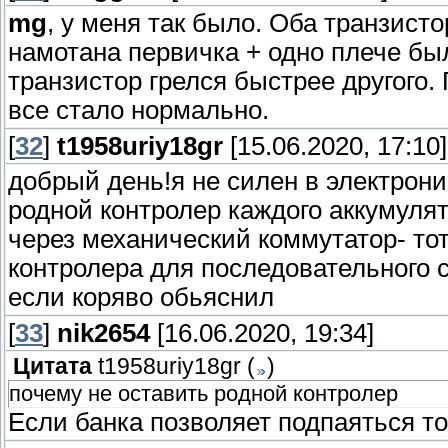
mg
, у меня так было. Оба транзист
намотана первичка + одно плече был
транзистор грелся быстрее другого.
все стало нормально.
[
32
]
t1958uriy18gr
[15.06.2020, 17:10]
добрый день!я не силен в электрони
родной контролер каждого аккумуля
через механический коммутатор- то
контролера для последовательного с
если коряво обьяснил
[
33
]
nik2654
[16.06.2020, 19:34]
Цитата
t1958uriy18gr
(
)
почему не оставить родной контролер
Если банка позволяет подпаяться то