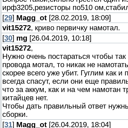
ирф3205,резисторы по510 ом,стаби
[
29
]
Magg_ot
[28.02.2019, 18:09]
vit15272
, криво первичку намотал.
[
30
]
mg
[26.04.2019, 10:18]
vit15272
,
Нужно очень постараться чтобы так 
провода мотал, то никак не намотать
скорее всего уже убит. Гуглим как 
всегда спасут, если они еще правиль
что за аккум, как и на чем намотан 
китайцев нет.
Чтобы дать правильный ответ нужн
сборки.
[
31
]
Magg_ot
[26.04.2019, 18:04]