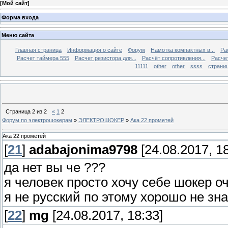
[
Мой сайт
]
Форма входа
Меню сайта
Главная страница
Информация о сайте
Форум
Намотка компактных в...
Ра
Расчет таймера 555
Расчет резистора для...
Расчёт сопротивления...
Расчет
11111
other
other
ssss
страниц
Страница
2
из
2
«
1
2
Форум по электрошокерам
»
ЭЛЕКТРОШОКЕР
»
Ака 22 прометей
Ака 22 прометей
[
21
]
adabajonima9798
[24.08.2017, 18
да нет вы че ???
я человек просто хочу себе шокер о
я не русский по этому хорошо не зн
[
22
]
mg
[24.08.2017, 18:33]