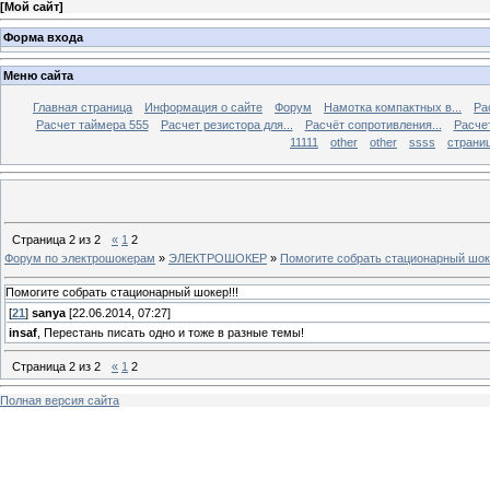
[
Мой сайт
]
Форма входа
Меню сайта
Главная страница
Информация о сайте
Форум
Намотка компактных в...
Ра
Расчет таймера 555
Расчет резистора для...
Расчёт сопротивления...
Расчет
11111
other
other
ssss
страниц
Страница
2
из
2
«
1
2
Форум по электрошокерам
»
ЭЛЕКТРОШОКЕР
»
Помогите собрать стационарный шоке
Помогите собрать стационарный шокер!!!
[
21
]
sanya
[22.06.2014, 07:27]
insaf
, Перестань писать одно и тоже в разные темы!
Страница
2
из
2
«
1
2
Полная версия сайта