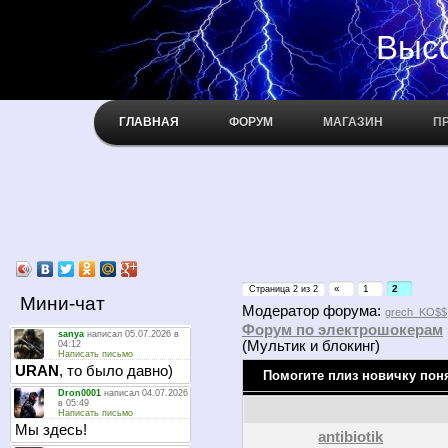
Высокое н
ГЛАВНАЯ
ФОРУМ
МАГАЗИН
П
«
1
2
Страница
2
из
2
Мини-чат
Модератор форума:
grech_KO$$
Форум по электрошокерам
(Мультик и блокинг)
Помогите плиз новичку поня
antibiotik