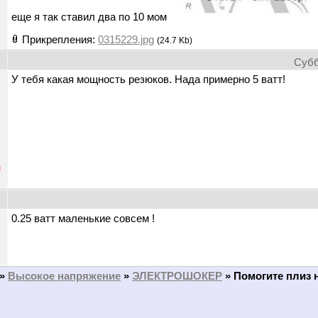
еще я так ставил два по 10 мом
Прикрепления:
0315229.jpg
(24.7 Kb)
Субб
У тебя какая мощность резюков. Нада примерно 5 ватт!
н
0.25 ватт маленькие совсем !
»
Высокое напряжение
»
ЭЛЕКТРОШОКЕР
»
Помогите плиз н