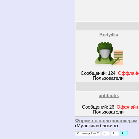
Body4ka
Сообщений:
124
Оффлай
Пользователи
antibiotik
Сообщений:
26
Оффлайн
Пользователи
Форум по электрошокерам
(Мультик и блокинг)
«
1
2
Страница
2
из
2