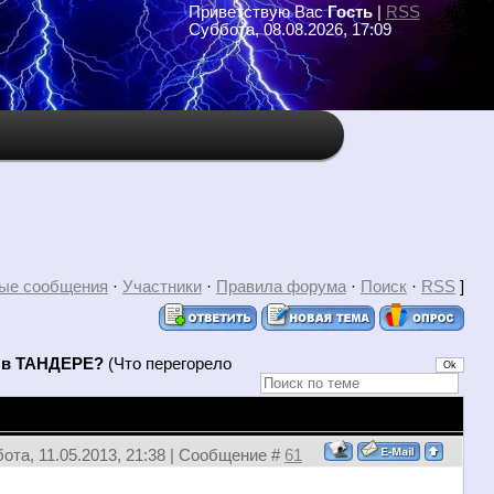
Приветствую Вас
Гость
|
RSS
Суббота, 08.08.2026, 17:09
ые сообщения
·
Участники
·
Правила форума
·
Поиск
·
RSS
]
о в ТАНДЕРЕ?
(Что перегорело
ота, 11.05.2013, 21:38 | Сообщение #
61