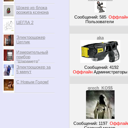
Шокер из блока
розжига ксенона
Сообщений:
585
Оффлай
Пользователи
ЦЕГЛА 2
Электрошркер
aka
Цеглик
Измерительный
прибор
"Шараметр"
Электрошокер за
Сообщений:
4192
5 минут
Оффлайн
Администратор
С Новым Годом!
grech_KO$$
Сообщений:
1197
Оффлай