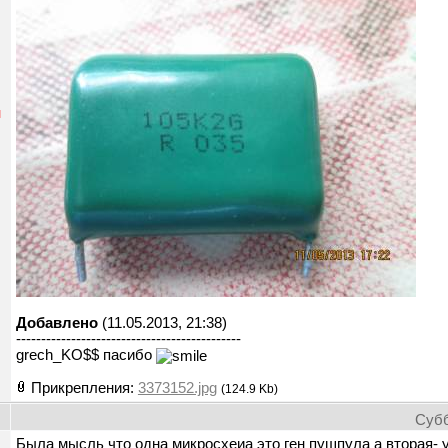
н
Добавлено
(11.05.2013, 21:38)
---------------------------------------------
grech_KO$$ пасибо
Прикрепления:
3373152.jpg
(124.9 Kb)
Субб
Была мысль что одна микросхеиа это ген пушпула а вторая- 