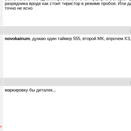
разрядника вроде как стоит тиристор в режиме пробоя. Или ди
точно не ясно
н
novokainum
, думаю один таймер 555, второй МК, впрочем ХЗ
ы
маркировку бы деталек...
н