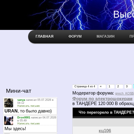
Высокое н
ГЛАВНАЯ
ФОРУМ
МАГАЗИН
П
«
1
2
3
Страница
4
из
4
Мини-чат
Модератор форума:
grech_KO$$
Форум по электрошокерам
в ТАНДЕРЕ 120 000 В образца
Что перегорело в ТАНДЕРЕ
кц106