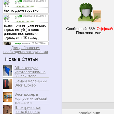
Сообщений:
689
Оффлай
Пользователи
Для добавления
необходима авторизация
Новые Статьи
ЗШ в корпусе
изготовленном на
3D принтере
Самый маленький
Злой Шокер
Злой шокер в
корпусе китайской
трещалки
Электрическая
резка феррита
novokainum