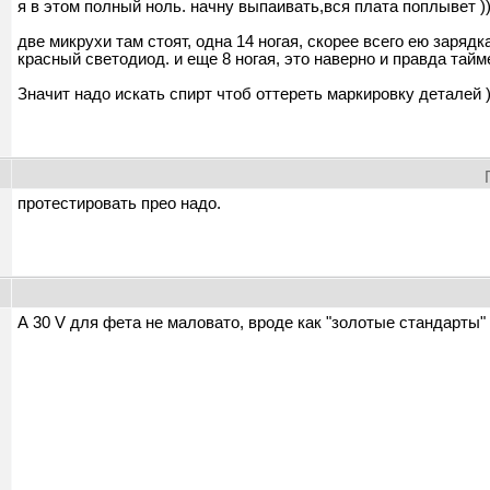
я в этом полный ноль. начну выпаивать,вся плата поплывет )))
две микрухи там стоят, одна 14 ногая, скорее всего ею заряд
красный светодиод. и еще 8 ногая, это наверно и правда таймер
Значит надо искать спирт чтоб оттереть маркировку деталей ))
протестировать прео надо.
А 30 V для фета не маловато, вроде как "золотые стандарты" 