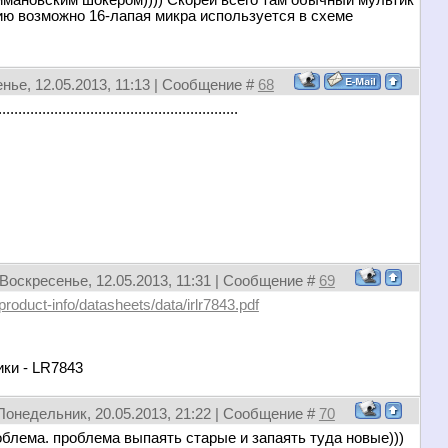
имановским шокером)))) Скорей всего там обычный мультик
нию возможно 16-лапая микра используется в схеме
нье, 12.05.2013, 11:13 | Сообщение #
68
...............................................
Воскресенье, 12.05.2013, 11:31 | Сообщение #
69
product-info/datasheets/data/irlr7843.pdf
ики - LR7843
Понедельник, 20.05.2013, 21:22 | Сообщение #
70
роблема. проблема выпаять старые и запаять туда новые)))