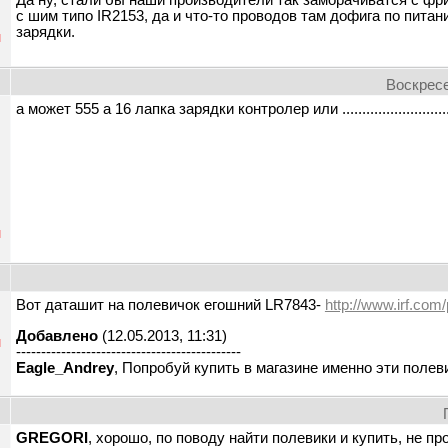
Да ну, стали бы наши производители так заморачиватся с фр
с шим типо IR2153, да и что-то проводов там дофига по пита
зарядки.
н
Воскресе
а может 555 а 16 лапка зарядки контролер или .......................................
н
Вот даташит на полевичок егошний LR7843-
http://www.irf.com/
Добавлено
(12.05.2013, 11:31)
н
---------------------------------------------
Eagle_Andrey
, Попробуй купить в магазине именно эти полев
GREGORI
, хорошо, по поводу найти полевики и купить, не п