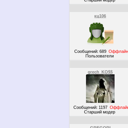
Старший модер
кц106
Сообщений:
689
Оффлай
Пользователи
grech_KO$$
Сообщений:
1197
Оффлай
Старший модер